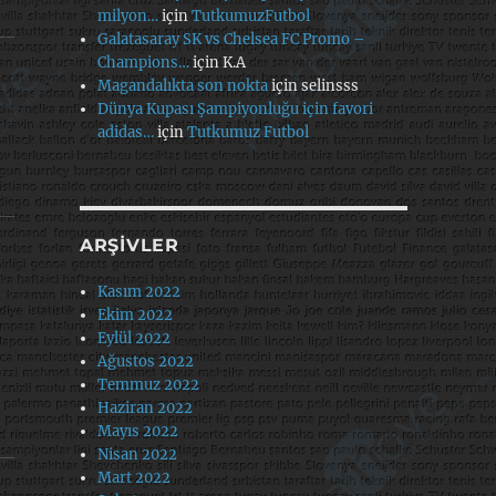
milyon…
için
TutkumuzFutbol
Galatasaray SK vs Chelsea FC Promo –
Champions…
için
K.A
Magandalıkta son nokta
için
selinsss
Dünya Kupası Şampiyonluğu için favori
adidas…
için
Tutkumuz Futbol
ARŞIVLER
Kasım 2022
Ekim 2022
Eylül 2022
Ağustos 2022
Temmuz 2022
Haziran 2022
Mayıs 2022
Nisan 2022
Mart 2022