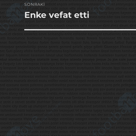
SONRAKI
Enke vefat etti
Sonraki
yazı: