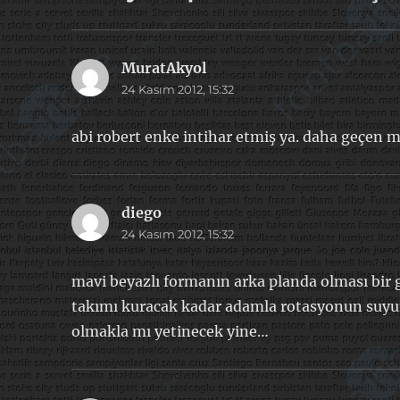
MuratAkyol
dedi
24 Kasım 2012, 15:32
ki:
abi robert enke intihar etmiş ya. daha geçen m
diego
dedi
24 Kasım 2012, 15:32
ki:
mavi beyazlı formanın arka planda olması bir 
takımı kuracak kadar adamla rotasyonun suy
olmakla mı yetinecek yine…