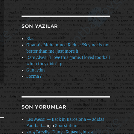
SON YAZILAR
Klas
Ghana’s Mohammed Kudus: ‘Neymar is not
better than me, just more h
Dani Alves: ‘I love this game. I loved football
when they didn’t p
Günaydın
Forma ?
SON YORUMLAR
Leo Messi — Back in Barcelona — adidas
Football:…
için
Sporstation
2014 Brezilya Dünya Kupası için 2.3