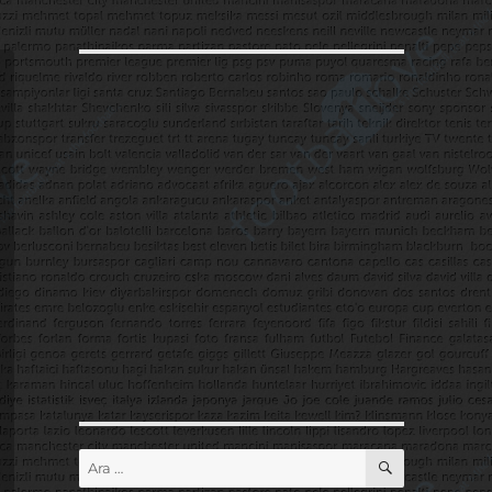
ARA
Ara: