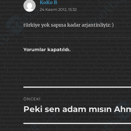
KoKo B
dedi
24 Kasım 2012, 15:32
ki:
türkiye yok sapına kadar arjantinliyiz:)
Yorumlar kapatıldı.
Yazı
ÖNCEKI
gezinmesi
Peki sen adam mısın Ah
Önceki
yazı: