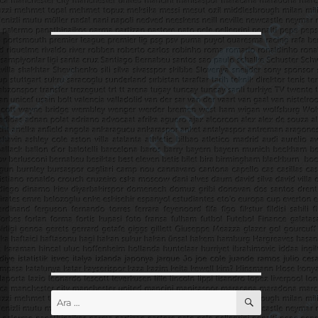
ARA
Ara: