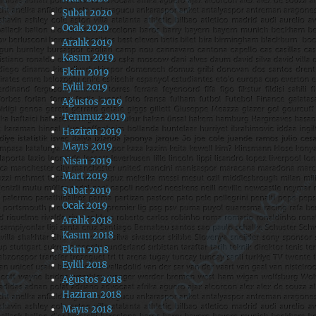
Şubat 2020
Ocak 2020
Aralık 2019
Kasım 2019
Ekim 2019
Eylül 2019
Ağustos 2019
Temmuz 2019
Haziran 2019
Mayıs 2019
Nisan 2019
Mart 2019
Şubat 2019
Ocak 2019
Aralık 2018
Kasım 2018
Ekim 2018
Eylül 2018
Ağustos 2018
Haziran 2018
Mayıs 2018