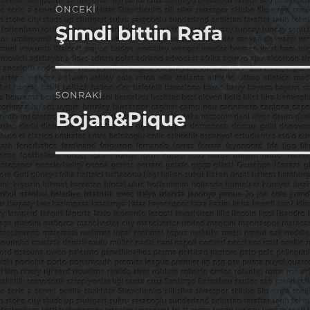
ÖNCEKI
gezinmesi
Şimdi bittin Rafa
Önceki
yazı:
SONRAKI
Bojan&Pique
Sonraki
yazı: