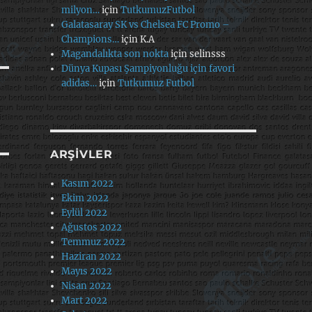
milyon…
için
TutkumuzFutbol
Galatasaray SK vs Chelsea FC Promo –
Champions…
için
K.A
Magandalıkta son nokta
için
selinsss
Dünya Kupası Şampiyonluğu için favori
adidas…
için
Tutkumuz Futbol
ARŞIVLER
Kasım 2022
Ekim 2022
Eylül 2022
Ağustos 2022
Temmuz 2022
Haziran 2022
Mayıs 2022
Nisan 2022
Mart 2022