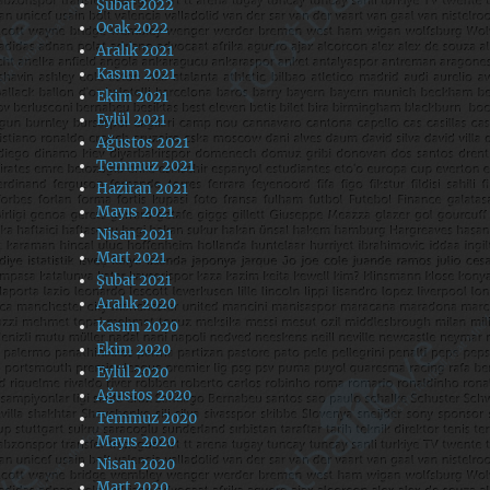
Şubat 2022
Ocak 2022
Aralık 2021
Kasım 2021
Ekim 2021
Eylül 2021
Ağustos 2021
Temmuz 2021
Haziran 2021
Mayıs 2021
Nisan 2021
Mart 2021
Şubat 2021
Aralık 2020
Kasım 2020
Ekim 2020
Eylül 2020
Ağustos 2020
Temmuz 2020
Mayıs 2020
Nisan 2020
Mart 2020