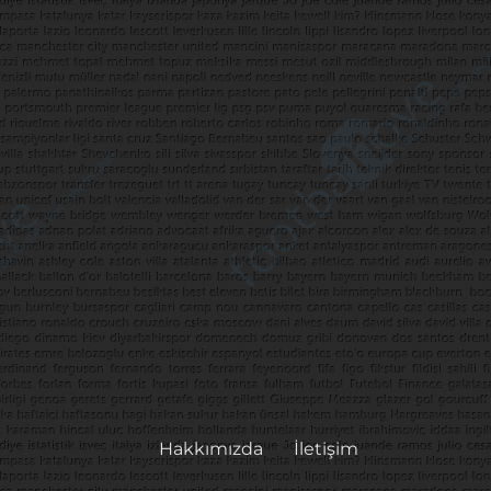
Hakkımızda
İletişim