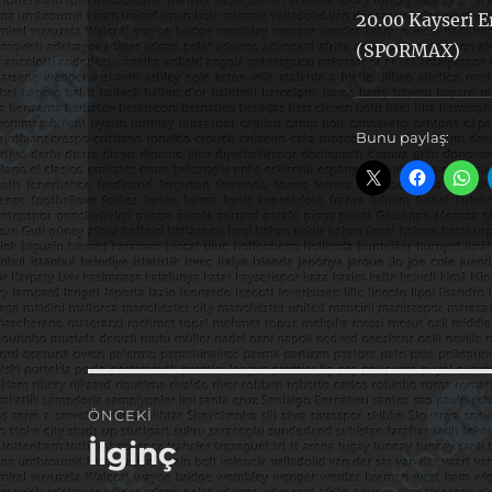
20.00 Kayseri E
(SPORMAX)
Bunu paylaş:
Yazı
ÖNCEKI
gezinmesi
İlginç
Önceki
yazı: