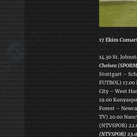
17 Ekim Cumar
14.30 St. John
Chelsea (SPOR
Stuttgart – Sch
FUTBOL) 17.00 
City – West H
19.00 Konyaspo
Forest – Newca
TV) 20.00 Nancy
(NTVSPOR) 22.0
(NTVSPOR)
23.0