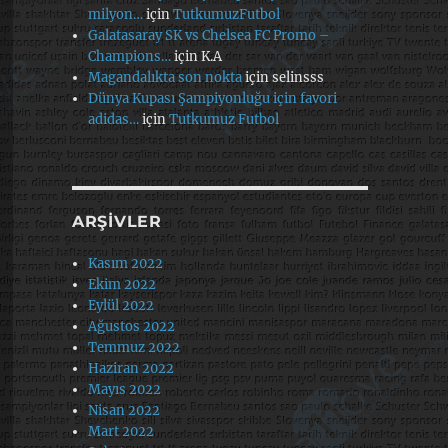
milyon…
için
TutkumuzFutbol
Galatasaray SK vs Chelsea FC Promo –
Champions…
için
K.A
Magandalıkta son nokta
için
selinsss
Dünya Kupası Şampiyonluğu için favori
adidas…
için
Tutkumuz Futbol
ARŞIVLER
Kasım 2022
Ekim 2022
Eylül 2022
Ağustos 2022
Temmuz 2022
Haziran 2022
Mayıs 2022
Nisan 2022
Mart 2022