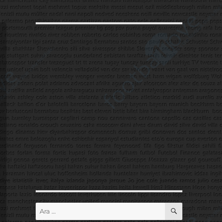
ARA
Ara: