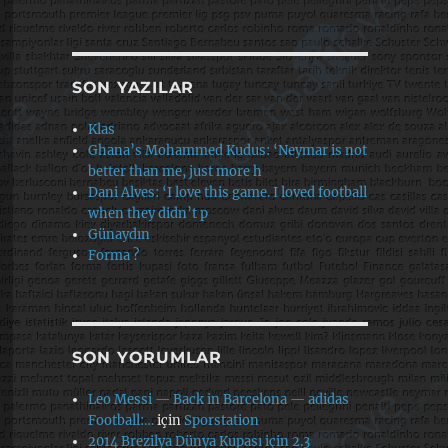
SON YAZILAR
Klas
Ghana’s Mohammed Kudus: ‘Neymar is not
better than me, just more h
Dani Alves: ‘I love this game. I loved football
when they didn’t p
Günaydın
Forma ?
SON YORUMLAR
Leo Messi — Back in Barcelona — adidas
Football:…
için
Sporstation
2014 Brezilya Dünya Kupası için 2.3