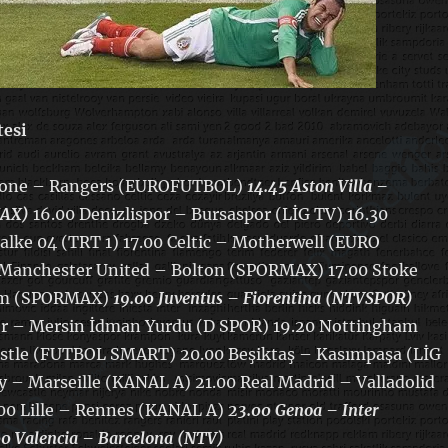
tesi
stone – Rangers (EUROFUTBOL)
14.45 Aston Villa –
MAX)
16.00 Denizlispor – Bursaspor (LİG TV) 16.30
alke 04 (TRT 1) 17.00 Celtic – Motherwell (EURO
Manchester United – Bolton (SPORMAX) 17.00 Stoke
am (SPORMAX)
19.00 Juventus – Fiorentina (NTVSPOR)
r – Mersin İdman Yurdu (D SPOR) 19.20 Nottingham
stle (FUTBOL SMART) 20.00 Beşiktaş – Kasımpaşa (LİG
 – Marseille (KANAL A) 21.00 Real Madrid – Valladolid
0 Lille – Rennes (KANAL A)
23.00 Genoa – Inter
0 Valencia – Barcelona (NTV)