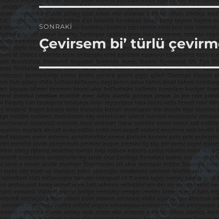
SONRAKI
Çevirsem bi’ türlü çevir
Sonraki
yazı: