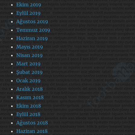
Ekim 2019
Eylül 2019
Ağustos 2019
Temmuz 2019
Haziran 2019
Mayıs 2019
Nisan 2019
Mart 2019
Şubat 2019
Ocak 2019
Aralık 2018
Kasım 2018
Ekim 2018
Eylül 2018
Ağustos 2018
Haziran 2018