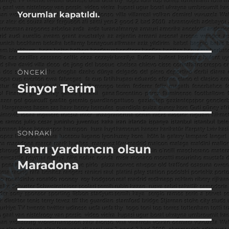
Yorumlar kapatıldı.
Yazı
ÖNCEKI
gezinmesi
Sinyor Terim
Önceki
yazı:
SONRAKI
Tanrı yardımcın olsun
Sonraki
yazı:
Maradona