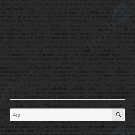
AR
Ara: