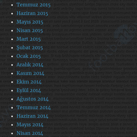
Temmuz 2015
Haziran 2015
Mayıs 2015
Nisan 2015
Mart 2015
Şubat 2015
Ocak 2015
Aralık 2014
Kasım 2014
Ekim 2014
Eylül 2014
Ağustos 2014
Temmuz 2014
Haziran 2014
Mayıs 2014
Nisan 2014