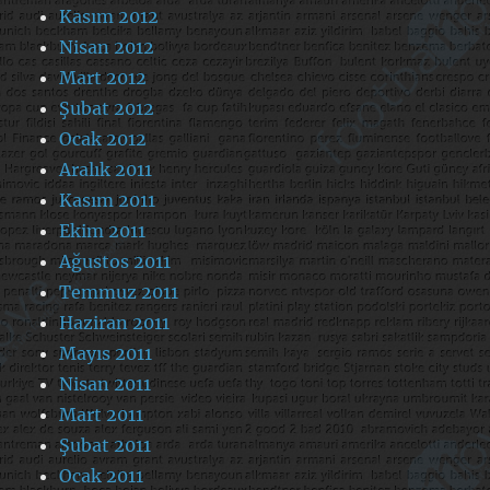
Kasım 2012
Nisan 2012
Mart 2012
Şubat 2012
Ocak 2012
Aralık 2011
Kasım 2011
Ekim 2011
Ağustos 2011
Temmuz 2011
Haziran 2011
Mayıs 2011
Nisan 2011
Mart 2011
Şubat 2011
Ocak 2011