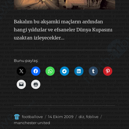
Bakalım bu akşamki maçların ardından
hangi yıldızlar ve efsaneler Dünya Kupasını
uzaktan izleyecekler…
Bunu paylaş:
Yazar
Yayın
Kategoriler
Etiketler
footballove
14 Ekim 2009
diz
,
fcblive
tarihi
manchester united