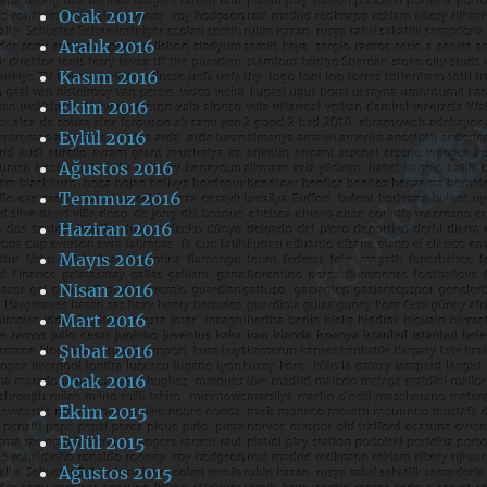
Ocak 2017
Aralık 2016
Kasım 2016
Ekim 2016
Eylül 2016
Ağustos 2016
Temmuz 2016
Haziran 2016
Mayıs 2016
Nisan 2016
Mart 2016
Şubat 2016
Ocak 2016
Ekim 2015
Eylül 2015
Ağustos 2015