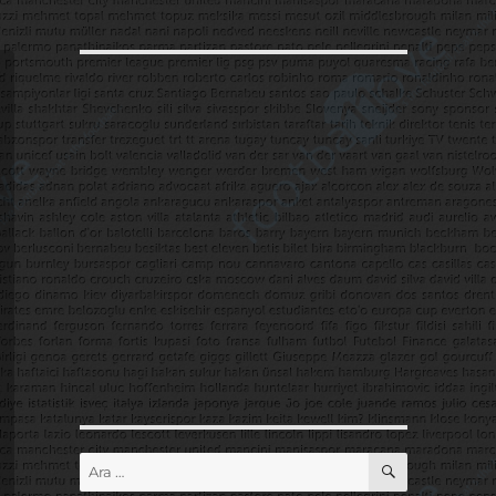
ARA
Ara: