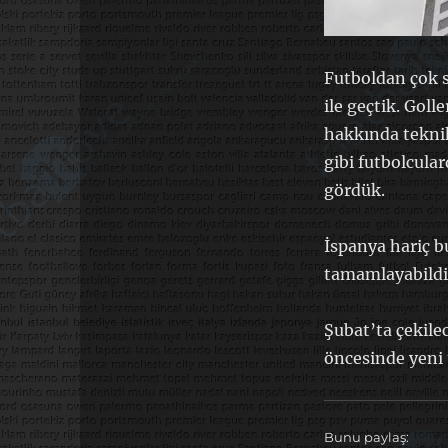
Futboldan çok s
ile geçtik. Goll
hakkında teknik
gibi futbolcula
gördük.
İspanya hariç b
tamamlayabildi
Şubat’ta çekile
öncesinde yeni
Bunu paylaş: