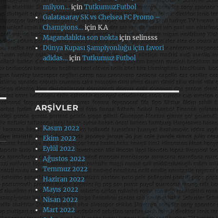
milyon…
için
TutkumuzFutbol
Galatasaray SK vs Chelsea FC Promo –
Champions…
için
K.A
Magandalıkta son nokta
için
selinsss
Dünya Kupası Şampiyonluğu için favori
adidas…
için
Tutkumuz Futbol
ARŞIVLER
Kasım 2022
Ekim 2022
Eylül 2022
Ağustos 2022
Temmuz 2022
Haziran 2022
Mayıs 2022
Nisan 2022
Mart 2022