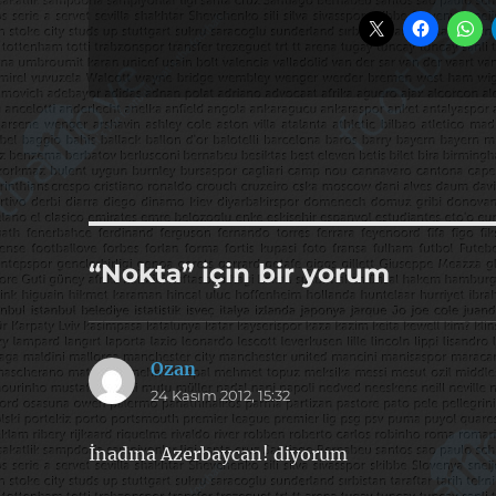
“Nokta” için bir yorum
Ozan
dedi
24 Kasım 2012, 15:32
ki:
İnadına Azerbaycan! diyorum