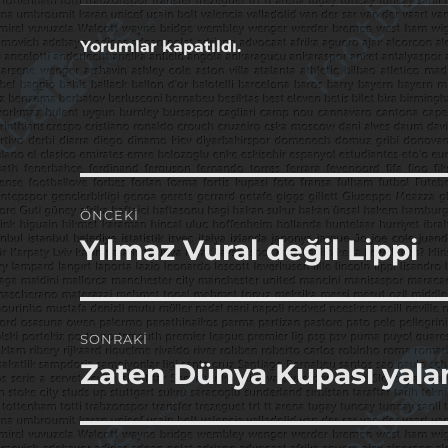
Yorumlar kapatıldı.
Yazı
ÖNCEKI
gezinmesi
Yılmaz Vural değil Lippi
Önceki
yazı:
SONRAKI
Zaten Dünya Kupası yala
Sonraki
yazı: