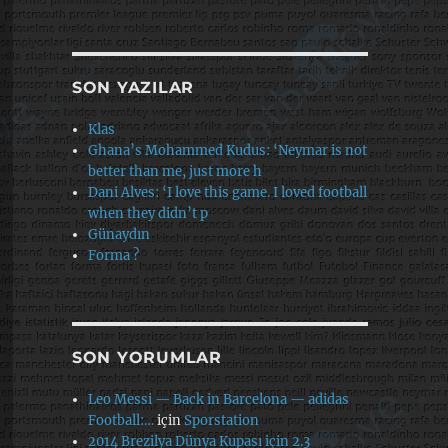
SON YAZILAR
Klas
Ghana’s Mohammed Kudus: ‘Neymar is not
better than me, just more h
Dani Alves: ‘I love this game. I loved football
when they didn’t p
Günaydın
Forma ?
SON YORUMLAR
Leo Messi — Back in Barcelona — adidas
Football:…
için
Sporstation
2014 Brezilya Dünya Kupası için 2.3