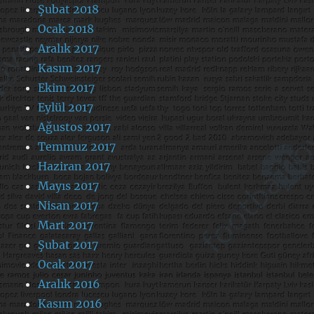
Şubat 2018
Ocak 2018
Aralık 2017
Kasım 2017
Ekim 2017
Eylül 2017
Ağustos 2017
Temmuz 2017
Haziran 2017
Mayıs 2017
Nisan 2017
Mart 2017
Şubat 2017
Ocak 2017
Aralık 2016
Kasım 2016