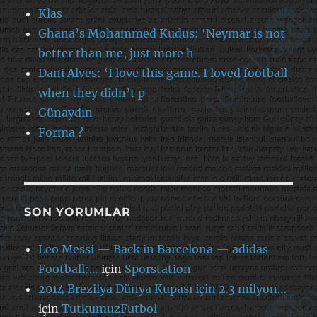
Klas
Ghana’s Mohammed Kudus: ‘Neymar is not
better than me, just more h
Dani Alves: ‘I love this game. I loved football
when they didn’t p
Günaydın
Forma ?
SON YORUMLAR
Leo Messi — Back in Barcelona — adidas
Football:…
için
Sporstation
2014 Brezilya Dünya Kupası için 2.3 milyon…
için
TutkumuzFutbol