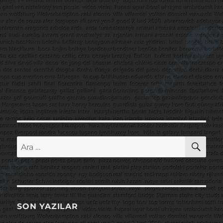
AR
Ara:
SON YAZILAR