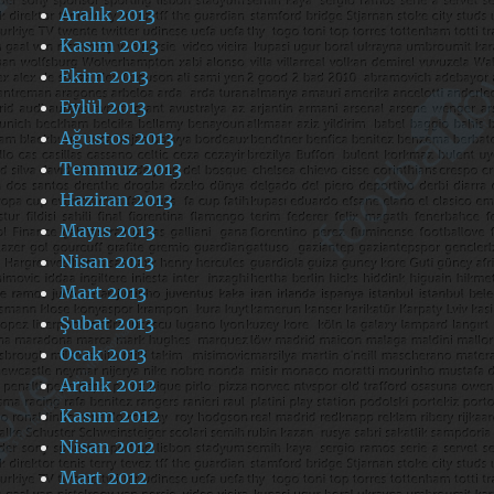
Aralık 2013
Kasım 2013
Ekim 2013
Eylül 2013
Ağustos 2013
Temmuz 2013
Haziran 2013
Mayıs 2013
Nisan 2013
Mart 2013
Şubat 2013
Ocak 2013
Aralık 2012
Kasım 2012
Nisan 2012
Mart 2012