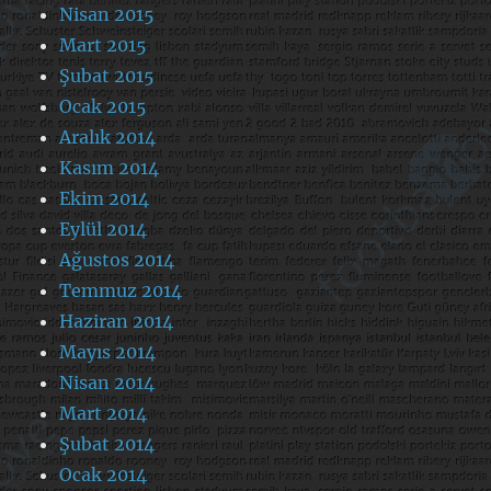
Nisan 2015
Mart 2015
Şubat 2015
Ocak 2015
Aralık 2014
Kasım 2014
Ekim 2014
Eylül 2014
Ağustos 2014
Temmuz 2014
Haziran 2014
Mayıs 2014
Nisan 2014
Mart 2014
Şubat 2014
Ocak 2014