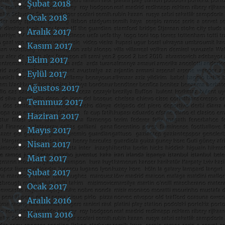
Şubat 2018
Ocak 2018
Aralık 2017
Kasım 2017
Ekim 2017
Eylül 2017
Ağustos 2017
Temmuz 2017
Haziran 2017
Mayıs 2017
Nisan 2017
Mart 2017
Şubat 2017
Ocak 2017
Aralık 2016
Kasım 2016