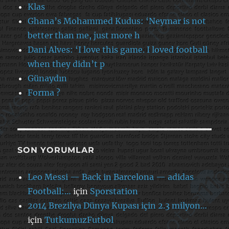
Klas
Ghana’s Mohammed Kudus: ‘Neymar is not
better than me, just more h
Dani Alves: ‘I love this game. I loved football
when they didn’t p
Günaydın
Forma ?
SON YORUMLAR
Leo Messi — Back in Barcelona — adidas
Football:…
için
Sporstation
2014 Brezilya Dünya Kupası için 2.3 milyon…
için
TutkumuzFutbol