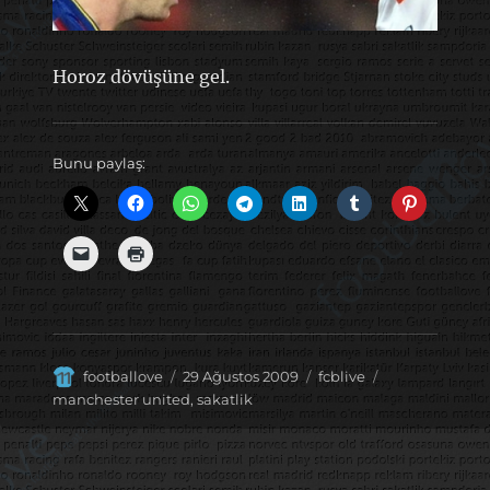
Horoz dövüşüne gel.
Bunu paylaş:
Yazar
Yayın
Kategoriler
Etiketler
footballove
29 Ağustos 2009
fcblive
tarihi
manchester united
,
sakatlik