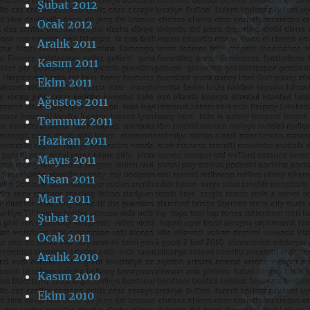
Şubat 2012
Ocak 2012
Aralık 2011
Kasım 2011
Ekim 2011
Ağustos 2011
Temmuz 2011
Haziran 2011
Mayıs 2011
Nisan 2011
Mart 2011
Şubat 2011
Ocak 2011
Aralık 2010
Kasım 2010
Ekim 2010