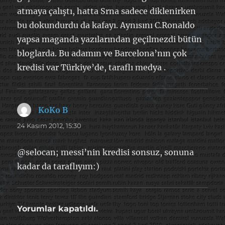
atmaya çalıştı, hatta Srna sadece diklenirken
bu dokundurdu da kafayı. Aynısını C.Ronaldo
yapsa maganda yazılarından geçilmezdi bütün
bloglarda. Bu adamın ve Barcelona’nın çok
kredisi var Türkiye’de, taraflı medya .
KoKo B
dedi
ki:
24 Kasım 2012, 15:30
@selocan; messi’nin kredisi sonsuz, sonuna
kadar da taraflıyım:)
Yorumlar kapatıldı.