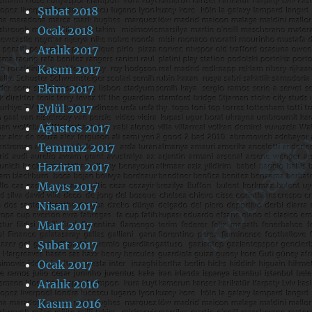
Şubat 2018
Ocak 2018
Aralık 2017
Kasım 2017
Ekim 2017
Eylül 2017
Ağustos 2017
Temmuz 2017
Haziran 2017
Mayıs 2017
Nisan 2017
Mart 2017
Şubat 2017
Ocak 2017
Aralık 2016
Kasım 2016