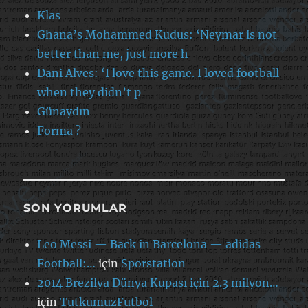
Klas
Ghana’s Mohammed Kudus: ‘Neymar is not
better than me, just more h
Dani Alves: ‘I love this game. I loved football
when they didn’t p
Günaydın
Forma ?
SON YORUMLAR
Leo Messi — Back in Barcelona — adidas
Football:…
için
Sporstation
2014 Brezilya Dünya Kupası için 2.3 milyon…
için
TutkumuzFutbol