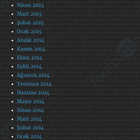
Nisan 2015
Mart 2015
Şubat 2015
Ocak 2015
Aralık 2014
Kasım 2014
Ekim 2014
Eylül 2014
Ağustos 2014
Temmuz 2014
Haziran 2014
Mayıs 2014
Nisan 2014
Mart 2014
Şubat 2014
Ocak 2014