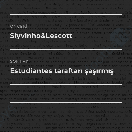
Yazı
ÖNCEKI
gezinmesi
Slyvinho&Lescott
Önceki
yazı:
SONRAKI
Estudiantes taraftarı şaşırmış
Sonraki
yazı: