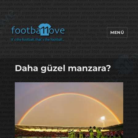
MENÜ
footbaLLove
Daha güzel manzara?