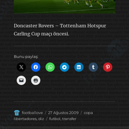
Doncaster Rovers – Tottenham Hotspur
Carling Cup maçı öncesi.
Bunu paylaş:
Yazar
Yayın
Kategoriler
footballove
27 Ağustos 2009
copa
tarihi
Etiketler
libertadores
,
diz
futbol
,
transfer