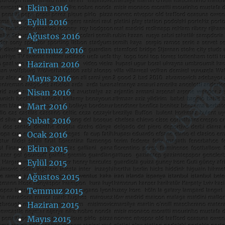
Ekim 2016
Eylül 2016
Ağustos 2016
Temmuz 2016
Haziran 2016
Mayıs 2016
Nisan 2016
Mart 2016
Şubat 2016
Ocak 2016
Ekim 2015
Eylül 2015
Ağustos 2015
Temmuz 2015
Haziran 2015
Mayıs 2015