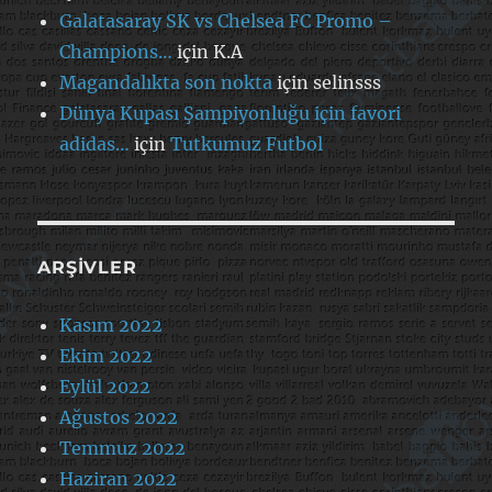
Galatasaray SK vs Chelsea FC Promo –
Champions…
için
K.A
Magandalıkta son nokta
için
selinsss
Dünya Kupası Şampiyonluğu için favori
adidas…
için
Tutkumuz Futbol
ARŞIVLER
Kasım 2022
Ekim 2022
Eylül 2022
Ağustos 2022
Temmuz 2022
Haziran 2022