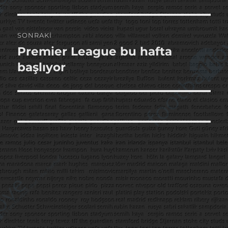
yazı:
SONRAKI
Premier League bu hafta
Sonraki
yazı:
başlıyor