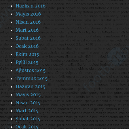
Haziran 2016
Mayıs 2016
Nisan 2016
Mart 2016
Şubat 2016
Ocak 2016
Ekim 2015
Eylül 2015
Ağustos 2015
Temmuz 2015
Haziran 2015
Mayıs 2015
Nisan 2015
Mart 2015
Şubat 2015
Ocak 2015