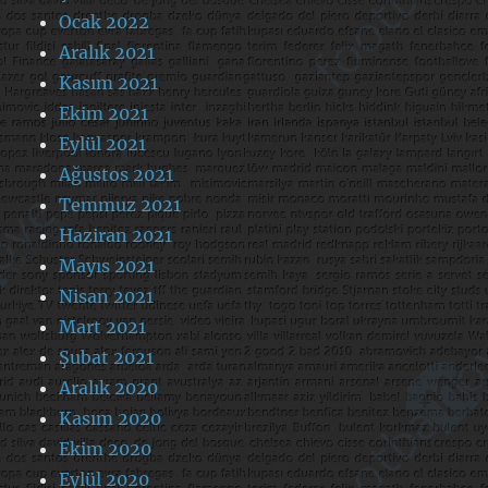
Ocak 2022
Aralık 2021
Kasım 2021
Ekim 2021
Eylül 2021
Ağustos 2021
Temmuz 2021
Haziran 2021
Mayıs 2021
Nisan 2021
Mart 2021
Şubat 2021
Aralık 2020
Kasım 2020
Ekim 2020
Eylül 2020