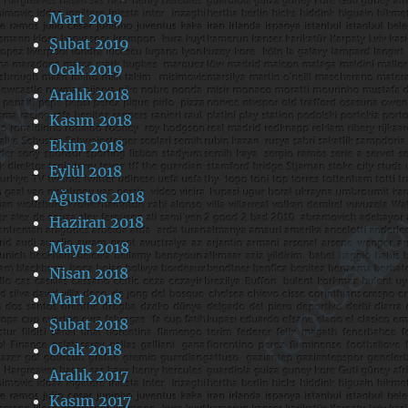
Mart 2019
Şubat 2019
Ocak 2019
Aralık 2018
Kasım 2018
Ekim 2018
Eylül 2018
Ağustos 2018
Haziran 2018
Mayıs 2018
Nisan 2018
Mart 2018
Şubat 2018
Ocak 2018
Aralık 2017
Kasım 2017