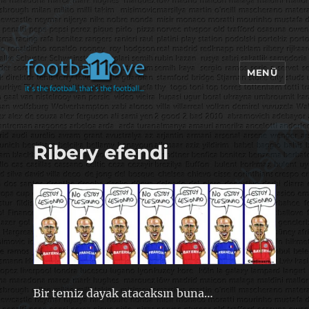
MENÜ
footbaLLove
Ribery efendi
Bir temiz dayak atacaksın buna…