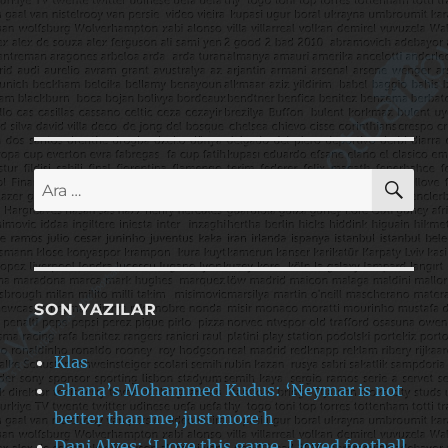
AR
Ara:
SON YAZILAR
Klas
Ghana’s Mohammed Kudus: ‘Neymar is not
better than me, just more h
Dani Alves: ‘I love this game. I loved football