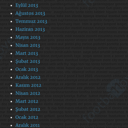
Eylül 2013
Ağustos 2013
Temmuz 2013
Haziran 2013
Mayıs 2013
Nisan 2013
Mart 2013
Şubat 2013
Ocak 2013
Aralık 2012
Kasım 2012
Nisan 2012
Mart 2012
Şubat 2012
Ocak 2012
Aralık 2011