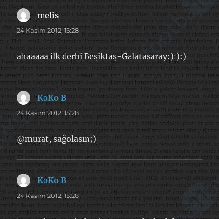
melis
dedi
ki:
24 Kasım 2012, 15:28
ahaaaaa ilk derbi Beşiktaş-Galatasaray:):):)
KoKo B
dedi
ki:
24 Kasım 2012, 15:28
@murat, sağolasın;)
KoKo B
dedi
ki:
24 Kasım 2012, 15:28