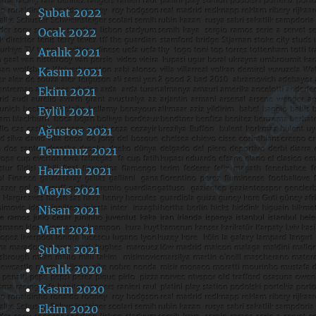
Şubat 2022
Ocak 2022
Aralık 2021
Kasım 2021
Ekim 2021
Eylül 2021
Ağustos 2021
Temmuz 2021
Haziran 2021
Mayıs 2021
Nisan 2021
Mart 2021
Şubat 2021
Aralık 2020
Kasım 2020
Ekim 2020