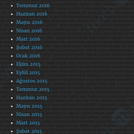
Temmuz 2016
Haziran 2016
Mayıs 2016
Nisan 2016
Mart 2016
Şubat 2016
Ocak 2016
Ekim 2015
Eylül 2015
Ağustos 2015
Temmuz 2015
Haziran 2015
Mayıs 2015
Nisan 2015
Mart 2015
Şubat 2015