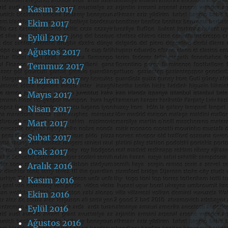
Kasım 2017
Ekim 2017
Eylül 2017
Ağustos 2017
Temmuz 2017
Haziran 2017
Mayıs 2017
Nisan 2017
Mart 2017
Şubat 2017
Ocak 2017
Aralık 2016
Kasım 2016
Ekim 2016
Eylül 2016
Ağustos 2016