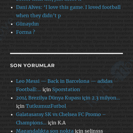
Dani Alves: ‘I love this game. I loved football
when they didn’t p
Günaydın
Forma ?
SON YORUMLAR
Leo Messi — Back in Barcelona — adidas
Football:…
için
Sporstation
2014 Brezilya Dünya Kupası için 2.3 milyon…
için
TutkumuzFutbol
Galatasaray SK vs Chelsea FC Promo –
Champions…
için
K.A
Magandalıkta son nokta
için
selinsss