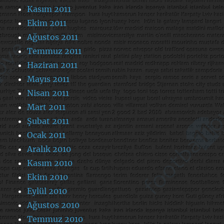
Kasım 2011
Ekim 2011
Ağustos 2011
Temmuz 2011
Haziran 2011
Mayıs 2011
Nisan 2011
Mart 2011
Şubat 2011
Ocak 2011
Aralık 2010
Kasım 2010
Ekim 2010
Eylül 2010
Ağustos 2010
Temmuz 2010