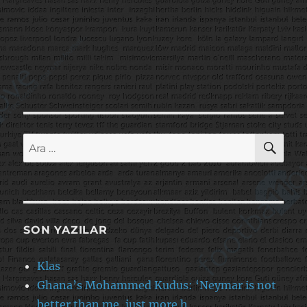
AR
Ara:
SON YAZILAR
Klas
Ghana’s Mohammed Kudus: ‘Neymar is not
better than me, just more h