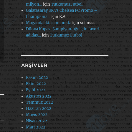
milyon…
için
TutkumuzFutbol
Galatasaray SK vs Chelsea FC Promo –
Champions…
için
K.A
Magandalıkta son nokta
için
selinsss
Dünya Kupası Şampiyonluğu için favori
adidas…
için
Tutkumuz Futbol
ARŞIVLER
Kasım 2022
Ekim 2022
Eylül 2022
Ağustos 2022
Temmuz 2022
Haziran 2022
Mayıs 2022
Nisan 2022
Mart 2022