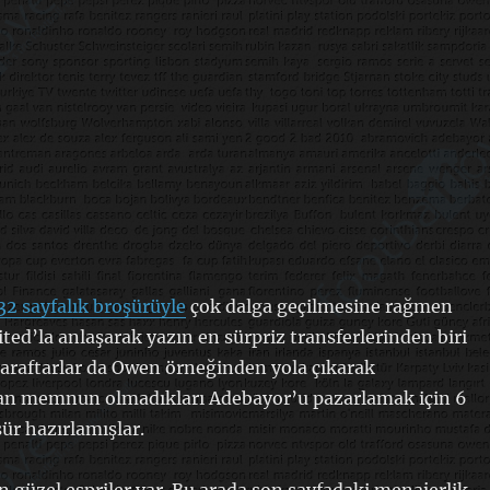
2 sayfalık broşürüyle
çok dalga geçilmesine rağmen
ed’la anlaşarak yazın en sürpriz transferlerinden biri
 taraftarlar da Owen örneğinden yola çıkarak
n memnun olmadıkları Adebayor’u pazarlamak için 6
şür hazırlamışlar.