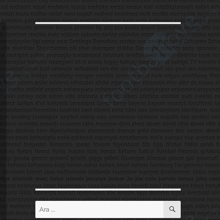
ARA
Ara: