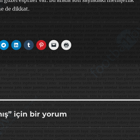
n güzel espriler var. Bu arada son sayfadaki menajerlik
ne de dikkat.
ş” için bir yorum