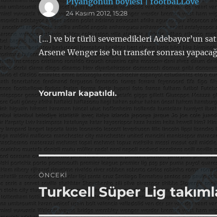
Piyangonun böylesi | footbaLLove
dedi
24 Kasım 2012, 15:28
ki:
[…] ve bir türlü sevemedikleri Adebayor’un satı
Arsene Wenger ise bu transfer sonrası yapacağ
Yorumlar kapatıldı.
Yazı
ÖNCEKI
gezinmesi
Turkcell Süper Lig takıml
Önceki
yazı: