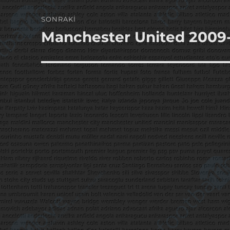
SONRAKI
Manchester United 2009
Sonraki
yazı: