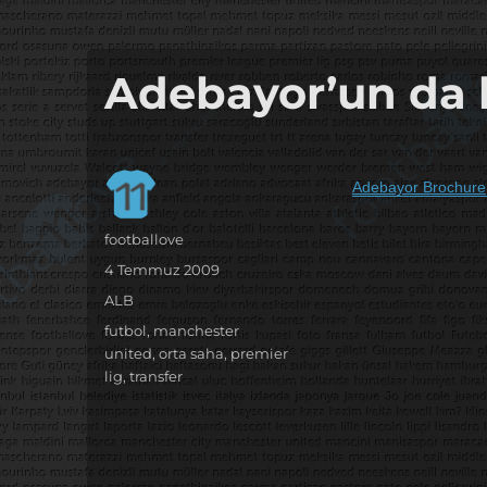
it's the football, that's the football…
footbaLLove
Adebayor’un da 
Adebayor Brochure
Yazar
footballove
Yayın
4 Temmuz 2009
tarihi
Kategoriler
ALB
Etiketler
futbol
,
manchester
united
,
orta saha
,
premier
lig
,
transfer