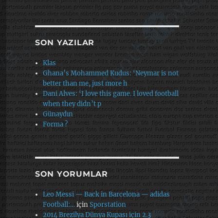
SON YAZILAR
Klas
Ghana’s Mohammed Kudus: ‘Neymar is not
better than me, just more h
Dani Alves: ‘I love this game. I loved football
when they didn’t p
Günaydın
Forma ?
SON YORUMLAR
Leo Messi — Back in Barcelona — adidas
Football:…
için
Sporstation
2014 Brezilya Dünya Kupası için 2.3