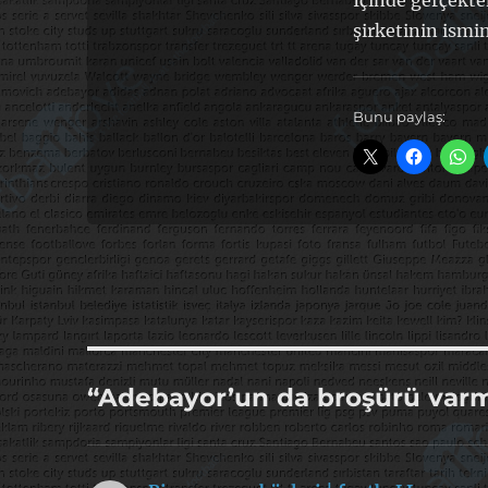
İçinde gerçekte
şirketinin ismi
Bunu paylaş:
“Adebayor’un da broşürü varmı