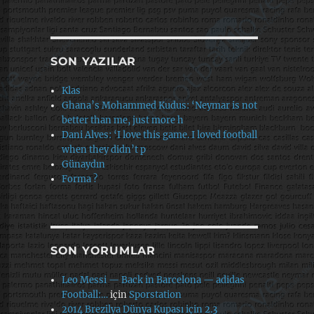
SON YAZILAR
Klas
Ghana’s Mohammed Kudus: ‘Neymar is not
better than me, just more h
Dani Alves: ‘I love this game. I loved football
when they didn’t p
Günaydın
Forma ?
SON YORUMLAR
Leo Messi — Back in Barcelona — adidas
Football:…
için
Sporstation
2014 Brezilya Dünya Kupası için 2.3