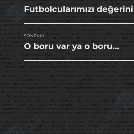
gezinmesi
Futbolcularımızı değerin
Önceki
yazı:
SONRAKI
O boru var ya o boru…
Sonraki
yazı: