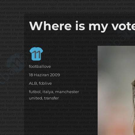
it's the football, that's the football…
footbaLLove
Where is my vot
Yazar
footballove
Yayın
18 Haziran 2009
tarihi
Kategoriler
ALB
,
fcblive
Etiketler
futbol
,
italya
,
manchester
united
,
transfer