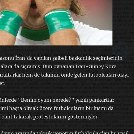
asonu İran’da yapılan şaibeli başkanlık seçimlerinin
ahalara da sıçramış. Dün oynanan İran-Güney Kore
aftarlar hem de takımın önde gelen futbolcuları olayı
er.
bünlerde “Benim oyum nerede?” yazılı pankartlar
rimi başta olmak üzere futbolcuların bir kısmı da
l bant takarak protestolarını göstermişler.
devre arasında teknik yönetim futbolculardan bu yeşil