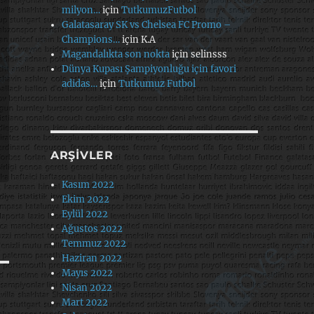
milyon…
için
TutkumuzFutbol
Galatasaray SK vs Chelsea FC Promo –
Champions…
için
K.A
Magandalıkta son nokta
için
selinsss
Dünya Kupası Şampiyonluğu için favori
adidas…
için
Tutkumuz Futbol
ARŞIVLER
Kasım 2022
Ekim 2022
Eylül 2022
Ağustos 2022
Temmuz 2022
Haziran 2022
Mayıs 2022
Nisan 2022
Mart 2022