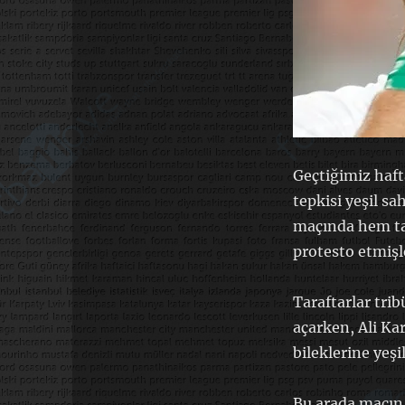
Geçtiğimiz haft
tepkisi yeşil s
maçında hem tar
protesto etmişl
Taraftarlar tri
açarken, Ali Ka
bileklerine yeşi
Bu arada maçın 