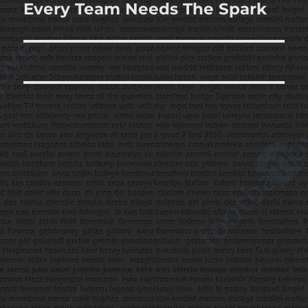
Every Team Needs The Spark
Sonraki
yazı: