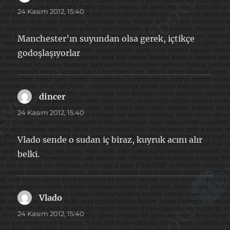
ki:
24 Kasım 2012, 15:40
Manchester’ın suyundan olsa gerek, içtikçe
godoşlaşıyorlar
dincer
dedi
ki:
24 Kasım 2012, 15:40
Vlado sende o sudan iç biraz, kuyruk acını alır
belki.
Vlado
dedi
ki:
24 Kasım 2012, 15:40