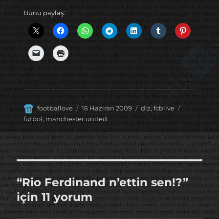
Bunu paylaş:
Yazar
Yayın
Kategoriler
Etiketler
footballove
16 Haziran 2009
diz
,
fcblive
tarihi
futbol
,
manchester united
“Rio Ferdinand n’ettin sen!?”
için 11 yorum