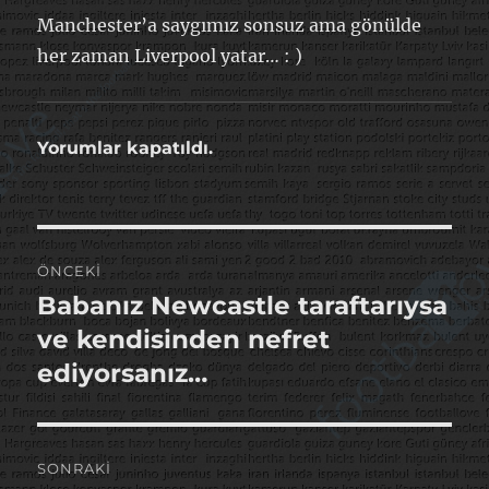
Manchester’a saygımız sonsuz ama gönülde
her zaman Liverpool yatar… : )
Yorumlar kapatıldı.
Yazı
ÖNCEKI
gezinmesi
Babanız Newcastle taraftarıysa
Önceki
yazı:
ve kendisinden nefret
ediyorsanız…
SONRAKI