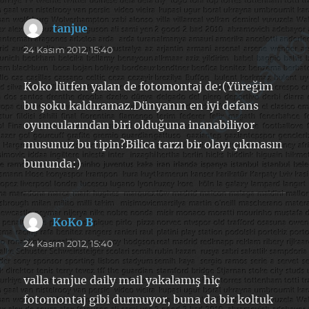
tanjue
dedi
ki:
24 Kasım 2012, 15:40
Koko lütfen yalan de fotomontaj de:(Yüreğim
bu şoku kaldıramaz.Dünyanın en iyi defans
oyuncularından biri olduğuna inanabiliyor
musunuz bu tipin?Bilica tarzı bir olayı çıkmasın
bununda:)
KoKo B
dedi
ki:
24 Kasım 2012, 15:40
valla tanjue daily mail yakalamış hiç
fotomontaj gibi durmuyor, buna da bir koltuk