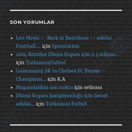
SON YORUMLAR
Leo Messi — Back in Barcelona — adidas
Football:…
için
Sporstation
2014 Brezilya Dünya Kupası için 2.3 milyon…
için
TutkumuzFutbol
Galatasaray SK vs Chelsea FC Promo –
Champions…
için
K.A
Magandalıkta son nokta
için
selinsss
Dünya Kupası Şampiyonluğu için favori
adidas…
için
Tutkumuz Futbol