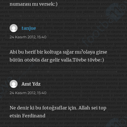
numarası mı versek:)
tanjue
dedi
ki:
24 Kasım 2012, 15:40
Abi bu herif bir koltuga sığar mı?olaya girse
bütün otobüs dar gelir valla.Tövbe tövbe:)
Amt Ydz
dedi
ki:
24 Kasım 2012, 15:40
Ne denir ki bu fotoğraflar için. Allah sei top
etsin Ferdinand