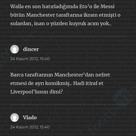
Walla en son hatırladığımda Eto’o ile Messi
bütün Manchester taraftarına ikram etmişti o
sulardan, inan o yüzden kuyruk acım yok..
dincer
dedi
ki:
24 Kasım 2012, 15:40
Barca taraftarının Manchester’dan nefret
etmesi de ayrı komikmiş.. Hadi itiraf et
Liverpool’lusun dimi?
Vlado
dedi
ki:
24 Kasım 2012, 15:40