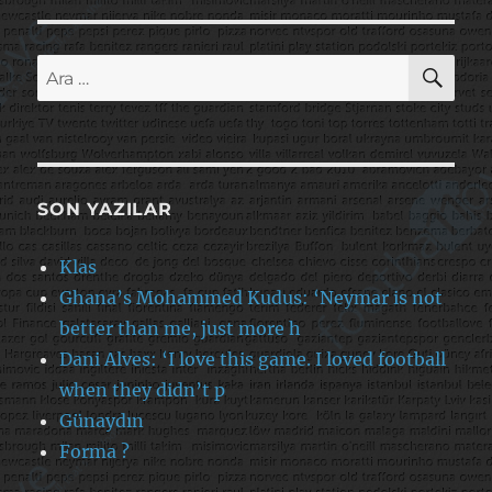
AR
Ara:
SON YAZILAR
Klas
Ghana’s Mohammed Kudus: ‘Neymar is not
better than me, just more h
Dani Alves: ‘I love this game. I loved football
when they didn’t p
Günaydın
Forma ?