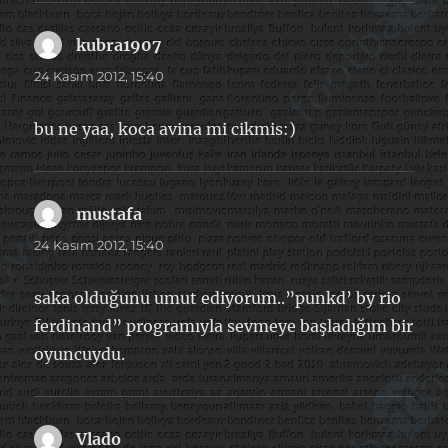
kubra1907
dedi
ki:
24 Kasım 2012, 15:40
bu ne yaa, koca avina mi cikmis:)
mustafa
dedi
ki:
24 Kasım 2012, 15:40
saka olduğunu umut ediyorum..”punkd’ by rio
ferdinand” programıyla sevmeye başladığım bir
oyuncuydu.
Vlado
dedi