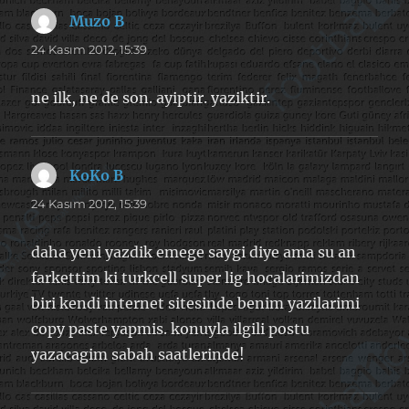
Muzo B
dedi
ki:
24 Kasım 2012, 15:39
ne ilk, ne de son. ayiptir. yaziktir.
KoKo B
dedi
ki:
24 Kasım 2012, 15:39
daha yeni yazdik emege saygi diye ama su an
farkettim ki turkcell super lig hocalarimizdan
biri kendi internet sitesinde benim yazilarimi
copy paste yapmis. konuyla ilgili postu
yazacagim sabah saatlerinde!