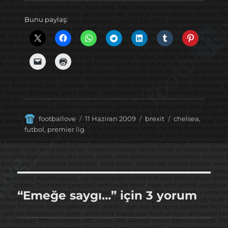
Bunu paylaş:
Yazar
Yayın
Kategoriler
Etiketler
footballove
11 Haziran 2009
brexit
chelsea
,
tarihi
futbol
,
premier lig
“Emeğe saygı…” için 3 yorum