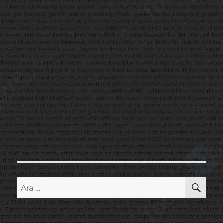
AR
Ara: