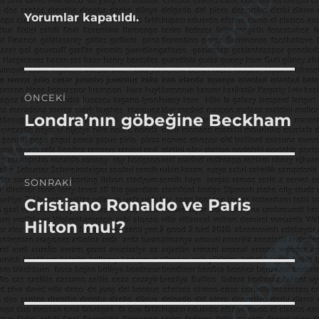
Yorumlar kapatıldı.
Yazı
ÖNCEKI
gezinmesi
Londra’nın göbeğine Beckham
Önceki
yazı:
SONRAKI
Cristiano Ronaldo ve Paris
Sonraki
yazı:
Hilton mu!?