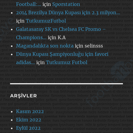
Football:…
için
Sporstation
2014 Brezilya Dünya Kupası için 2.3 milyon…
için
TutkumuzFutbol
Galatasaray SK vs Chelsea FC Promo –
Champions…
için
K.A
Magandalıkta son nokta
için
selinsss
Dünya Kupası Şampiyonluğu için favori
adidas…
için
Tutkumuz Futbol
ARŞIVLER
Kasım 2022
Ekim 2022
Eylül 2022