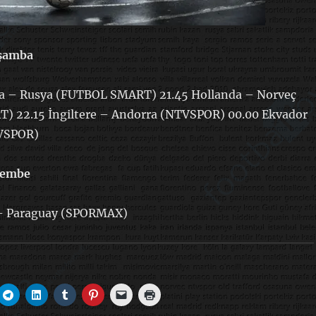
rşamba
ya – Rusya (FUTBOL SMART) 21.45 Hollanda – Norveç
 22.15 İngiltere – Andorra (NTVSPOR) 00.00 Ekvador
TVSPOR)
şembe
 – Paraguay (SPORMAX)