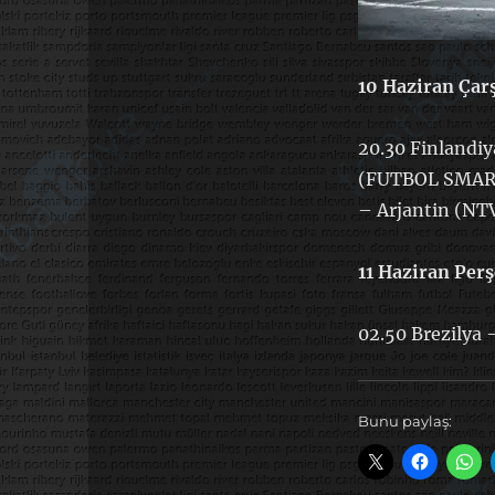
10 Haziran Ça
20.30 Finlandi
(FUTBOL SMART)
– Arjantin (N
11 Haziran Per
02.50 Brezilya
Bunu paylaş: