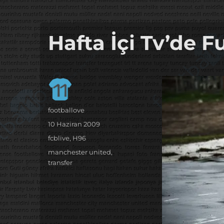
it's the football, that's the football…
footbaLLove
Hafta İçi Tv’de F
Yazar
footballove
Yayın
10 Haziran 2009
tarihi
Kategoriler
fcblive
,
H96
Etiketler
manchester united
,
transfer