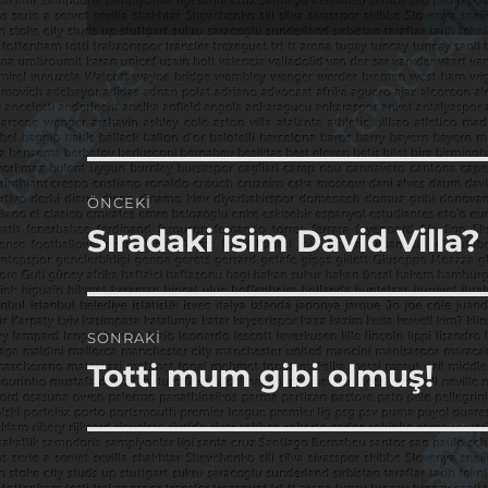
Yazı
ÖNCEKI
gezinmesi
Sıradaki isim David Villa?
Önceki
yazı:
SONRAKI
Totti mum gibi olmuş!
Sonraki
yazı: