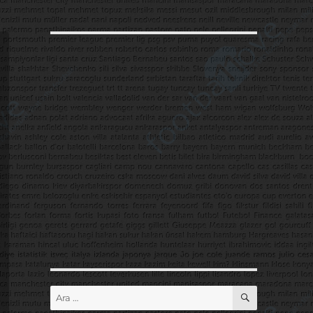
ARA
Ara: