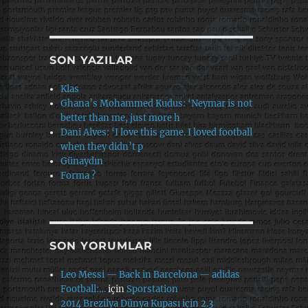
SON YAZILAR
Klas
Ghana’s Mohammed Kudus: ‘Neymar is not
better than me, just more h
Dani Alves: ‘I love this game. I loved football
when they didn’t p
Günaydın
Forma ?
SON YORUMLAR
Leo Messi — Back in Barcelona — adidas
Football:…
için
Sporstation
2014 Brezilya Dünya Kupası için 2.3