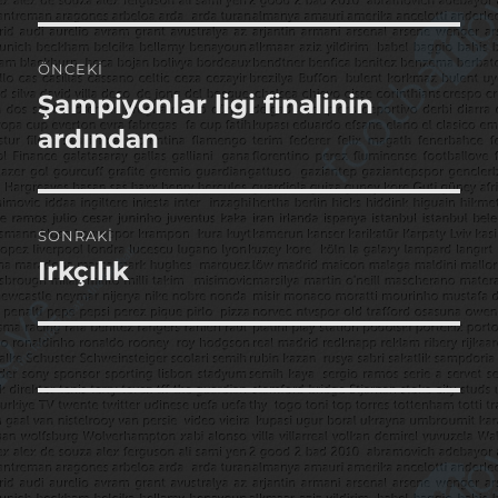
Yazı
ÖNCEKI
gezinmesi
Şampiyonlar ligi finalinin
Önceki
yazı:
ardından
SONRAKI
Irkçılık
Sonraki
yazı: