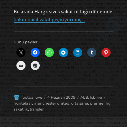
Bu arada Hargreaves sakat olduğu dönemde
bakın nasıl vakit geçiriyormuş…
Bunu paylaş:
Yazar
Yayın
Kategoriler
Etiketler
footballove
4 Haziran 2009
ALB
,
fcblive
tarihi
huntelaar
,
manchester united
,
orta saha
,
premier lig
,
sakatlik
,
transfer