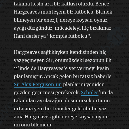
takıma kesin artı bir katkısı olurdu. Bence
Hargreaves muhteşem bir futbolcu. Bitmek
bilmeyen bir enerji, nereye koysan oynar,
ayağı düzgündür, mücadeleyi hiç bırakmaz.
Hani derler ya “komple futbolcu”.
Hargreaves sağlıklıyken kendisinden hiç
vazgeçmeyen Sir, önümüzdeki sezonun ilk
11’inde de Hargreaves’e yer vermeyi kesin
planlamıştır. Ancak gelen bu tatsız haberle
Sir Alex Ferguson’un
planlarını yeniden
gözden geçirmesi gerekecek.
Scholes
‘un da
takımdan ayrılacağını düşünürsek ortanın
ortasına yeni bir transfer gelebilir bu yaz
ama Hargreaves gibi nereye koysan oynar
mı onu bilemem.