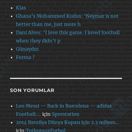
Klas
Ghana’s Mohammed Kudus: ‘Neymar is not
better than me, just more h
Dani Alves: ‘I love this game. I loved football
when they didn’t p
Günaydın
Forma ?
SON YORUMLAR
Leo Messi — Back in Barcelona — adidas
Football:…
için
Sporstation
2014 Brezilya Dünya Kupası için 2.3 milyon…
için
TutkumuzFutbol