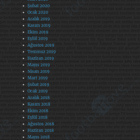
Şubat 2020
Ocak 2020
Aralık 2019
Kasım 2019
Ekim 2019
Eylül 2019
Ağustos 2019
Temmuz 2019
Haziran 2019
Mayıs 2019
Nisan 2019
Mart 2019
Şubat 2019
Ocak 2019
Aralık 2018
Kasım 2018
Ekim 2018
Eylül 2018
Ağustos 2018
Haziran 2018
Mayıs 2018