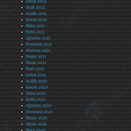
Şubat 2022
Ocak 2022
Aralık 2021
Kasım 2021
Ekim 2021
Eylül 2021
Ağustos 2021
Temmuz 2021
Haziran 2021
Mayıs 2021
Nisan 2021
Mart 2021
Şubat 2021
Aralık 2020
Kasım 2020
Ekim 2020
Eylül 2020
Ağustos 2020
Temmuz 2020
Mayıs 2020
Nisan 2020
Mart 2020