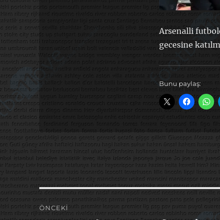
Arsenalli futbo
gecesine katılmı
Bunu paylaş:
Yazı
ÖNCEKI
gezinmesi