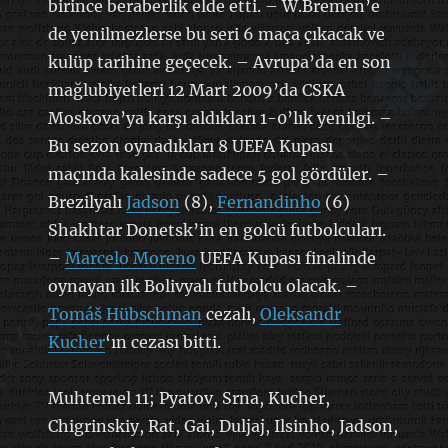
birince beraberlik elde etti. – W.Bremen’e
de yenilmezlerse bu seri 6 maça çıkacak ve
kulüp tarihine geçecek. – Avrupa’da en son
mağlubiyetleri 12 Mart 2009’da CSKA
Moskova’ya karşı aldıkları 1-0’lık yenilgi. –
Bu sezon oynadıkları 8 UEFA Kupası
maçında kalesinde sadece 5 gol gördüler. –
Brezilyalı
Jadson
(8),
Fernandinho
(6)
Shakhtar Donetsk’in en golcü futbolcuları.
–
Marcelo Moreno
UEFA Kupası finalinde
oynayan ilk Bolivyalı futbolcu olacak. –
Tomáš Hübschman
cezalı,
Oleksandr
Kucher
‘ın cezası bitti.
Muhtemel 11; Pyatov, Srna, Kucher,
Chigrinskiy, Rat, Gai, Duljaj, Ilsinho, Jadson,