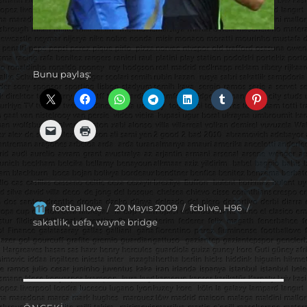
Bunu paylaş:
Yazar
Yayın
Kategoriler
Etiketler
footballove
20 Mayıs 2009
fcblive
,
H96
tarihi
sakatlik
,
uefa
,
wayne bridge
Yazı