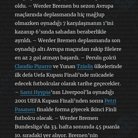
oldu. – Werder Bremen bu sezon Avrupa
maçlarında deplasmanda hiç mağlup
olmazken oynadığı 7 karşılaşmanın 1’ini
kazanıp 6’sında sahadan beraberlikle
ayrıldı. – Werder Bremen deplasmanda son
oynadığı altı Avrupa maçından rakip filelere
en az 2 gol atmayı başardı. – Perulu golcü
Claudio Pizarro
ve Yunan
Tziolis
ülkelerinde
ilk defa Uefa Kupası Finali’nde mücadele
edecek futbolcular olarak tarihe geçecekler.
–
Sami Hyypia
‘nın Liverpool’la oynadığı
2001 UEFA Kupası Finali’nden sonra
Petri
Pasanen
finalde forma giyecek ikinci Finli
futbolcu olacak. – Werder Bremen
Bundesliga’da 33. hafta sonunda 45 puanla
10. sıradaki yer alıyor. Bremen’nin