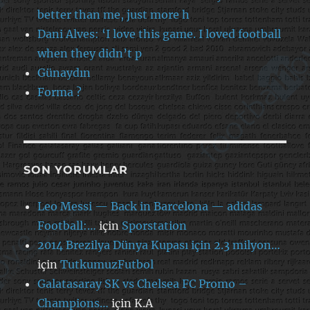
better than me, just more h
Dani Alves: ‘I love this game. I loved football
when they didn’t p
Günaydın
Forma ?
SON YORUMLAR
Leo Messi — Back in Barcelona — adidas
Football:…
için
Sporstation
2014 Brezilya Dünya Kupası için 2.3 milyon…
için
TutkumuzFutbol
Galatasaray SK vs Chelsea FC Promo –
Champions…
için
K.A