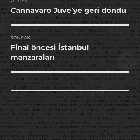
ÖNCEKI
gezinmesi
Cannavaro Juve’ye geri döndü
Önceki
yazı:
SONRAKI
Final öncesi İstanbul
Sonraki
yazı:
manzaraları