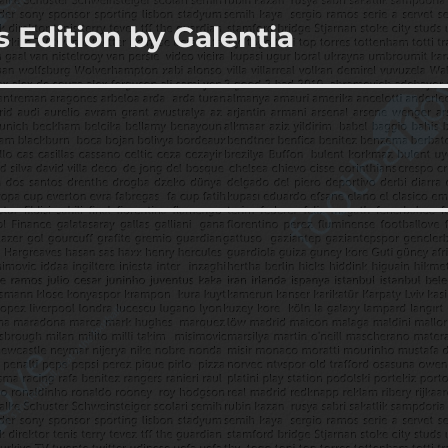
 Edition by Galentia