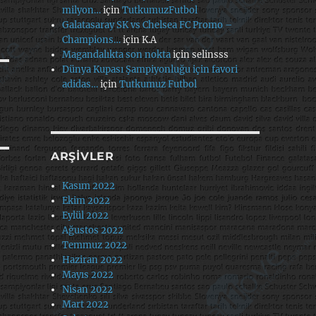
milyon…
için
TutkumuzFutbol
Galatasaray SK vs Chelsea FC Promo –
Champions…
için
K.A
Magandalıkta son nokta
için
selinsss
Dünya Kupası Şampiyonluğu için favori
adidas…
için
Tutkumuz Futbol
ARŞIVLER
Kasım 2022
Ekim 2022
Eylül 2022
Ağustos 2022
Temmuz 2022
Haziran 2022
Mayıs 2022
Nisan 2022
Mart 2022