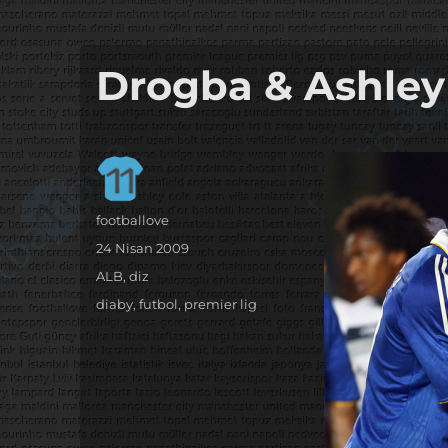
it's the football, that's the football…
footbaLLove
Drogba & Ashley
Yazar
footballove
Yayın
24 Nisan 2009
tarihi
Kategoriler
ALB
,
diz
Etiketler
diaby
,
futbol
,
premier lig