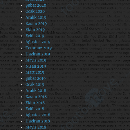
Şubat 2020
Ocak 2020
Aralık 2019
Kasım 2019
Ekim 2019
Eylül 2019
Ağustos 2019
Temmuz 2019
Haziran 2019
Mayıs 2019
Nisan 2019
Mart 2019
Şubat 2019
Ocak 2019
Aralık 2018
Kasım 2018
Ekim 2018
Eylül 2018
Ağustos 2018
Haziran 2018
Mayıs 2018