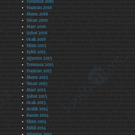
Temmuz 2016
Haziran 2016
Mayıs 2016
Nisan 2016
Mart 2016
Şubat 2016
Ocak 2016
Ekim 2015
Eylül 2015
Ağustos 2015
Temmuz 2015
Haziran 2015
Mayıs 2015
Nisan 2015
Mart 2015
Şubat 2015
Ocak 2015
Aralık 2014
Kasım 2014
Ekim 2014
Eylül 2014
Ağustos 2014