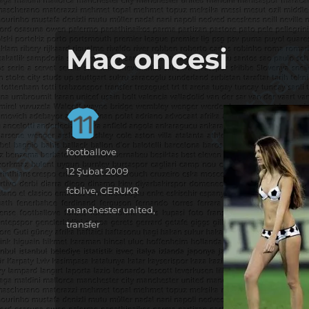
it's the football, that's the football…
footbaLLove
Mac oncesi
Yazar
footballove
Yayın
12 Şubat 2009
tarihi
Kategoriler
fcblive
,
GERUKR
Etiketler
manchester united
,
transfer