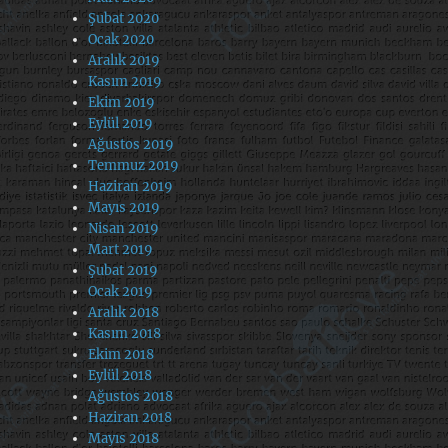
Şubat 2020
Ocak 2020
Aralık 2019
Kasım 2019
Ekim 2019
Eylül 2019
Ağustos 2019
Temmuz 2019
Haziran 2019
Mayıs 2019
Nisan 2019
Mart 2019
Şubat 2019
Ocak 2019
Aralık 2018
Kasım 2018
Ekim 2018
Eylül 2018
Ağustos 2018
Haziran 2018
Mayıs 2018