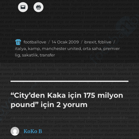
Yazar
Yayın
Kategoriler
Etiketler
footballove
14 Ocak 2009
brexit
,
fcblive
tarihi
italya
,
kamp
,
manchester united
,
orta saha
,
premier
lig
,
sakatlik
,
transfer
“City’den Kaka için 175 milyon
pound” için 2 yorum
KoKo B
dedi