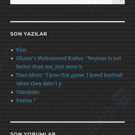
SON YAZILAR
Klas
Ghana’s Mohammed Kudus: ‘Neymar is not
better than me, just more h
Dani Alves: ‘I love this game. I loved football
when they didn’t p
Günaydın
Forma ?
SON YORUMLAR