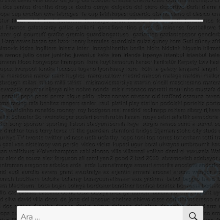
AR
Ara: