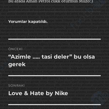
Bu arada Aman Petrol cukk oturmus Muzo:)
Yorumlar kapatıldı.
Yazı
ÖNCEKI
gezinmesi
“Azimle ….. tasi deler” bu olsa
Önceki
yazı:
gerek
SONRAKI
Love & Hate by Nike
Sonraki
yazı: