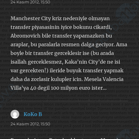
ki:
24 Kasım 2012, 15:50
Manchester City kriz nedeniyle olmayan
transfer piyasasinin iyice bokunu cikardi,
Abromovich bile transfer yapamazken bu
araplar, bu paralarla resmen dalga geciyor. Ama
boyle bir transfer gerceklesir ise (bu arada
isallah gerceklesmez, Kaka’nin City’de ne isi
var gercekten!) ileride buyuk transfer yapmak
daha da zorlasir kulupler icin. Mesela Valencia
Villa’ya 40 degil 100 milyon euro ister…
KoKo B
dedi
ki:
24 Kasım 2012, 15:50