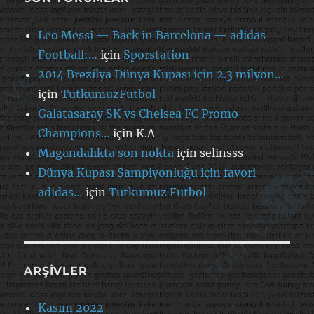
Leo Messi — Back in Barcelona — adidas
Football:…
için
Sporstation
2014 Brezilya Dünya Kupası için 2.3 milyon…
için
TutkumuzFutbol
Galatasaray SK vs Chelsea FC Promo –
Champions…
için
K.A
Magandalıkta son nokta
için
selinsss
Dünya Kupası Şampiyonluğu için favori
adidas…
için
Tutkumuz Futbol
ARŞIVLER
Kasım 2022