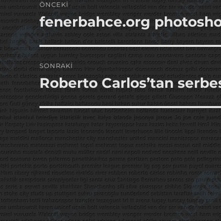
ÖNCEKI
gezinmesi
fenerbahce.org photosho
Önceki
yazı:
SONRAKI
Roberto Carlos’tan serbes
Sonraki
yazı: