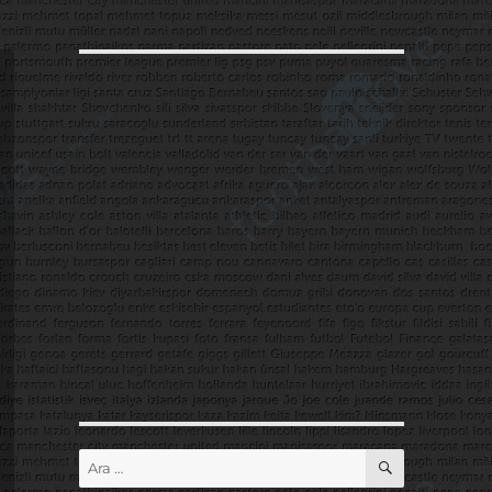
ARA
Ara: