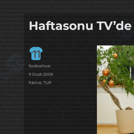
it's the football, that's the football…
footbaLLove
Haftasonu TV’de 
Yazar
footballove
Yayın
9 Ocak 2009
tarihi
Kategoriler
fcblive
,
TUR