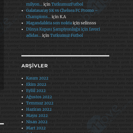
milyon…
için
TutkumuzFutbol
Galatasaray SK vs Chelsea FC Promo –
Champions…
için
K.A
Magandalıkta son nokta
için
selinsss
Dünya Kupası Şampiyonluğu için favori
adidas…
için
Tutkumuz Futbol
ARŞIVLER
Kasım 2022
Ekim 2022
Eylül 2022
Ağustos 2022
Temmuz 2022
Haziran 2022
Mayıs 2022
Nisan 2022
Mart 2022