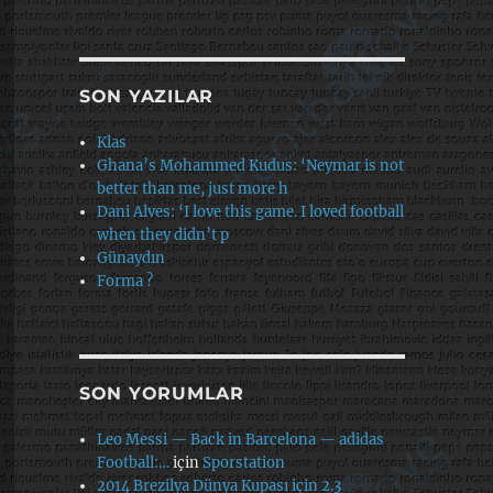
SON YAZILAR
Klas
Ghana’s Mohammed Kudus: ‘Neymar is not
better than me, just more h
Dani Alves: ‘I love this game. I loved football
when they didn’t p
Günaydın
Forma ?
SON YORUMLAR
Leo Messi — Back in Barcelona — adidas
Football:…
için
Sporstation
2014 Brezilya Dünya Kupası için 2.3