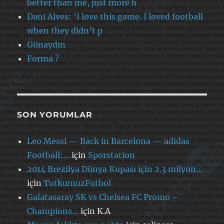
better than me, just more h
Dani Alves: ‘I love this game. I loved football
when they didn’t p
Günaydın
Forma ?
SON YORUMLAR
Leo Messi — Back in Barcelona — adidas
Football:…
için
Sporstation
2014 Brezilya Dünya Kupası için 2.3 milyon…
için
TutkumuzFutbol
Galatasaray SK vs Chelsea FC Promo –
Champions…
için
K.A