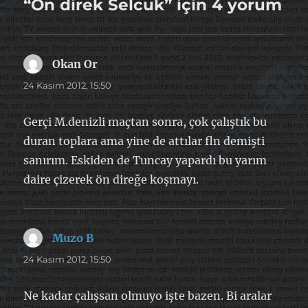
“On direk Selcuk” için 4 yorum
Okan Or
dedi
ki:
24 Kasım 2012, 15:50
Gerçi M.denizli maçtan sonra, çok çalıştık bu
duran toplara ama yine de attılar fln demişti
sanırım. Eskiden de Tuncay yapardı bu yarım
daire çizerek ön direğe koşmayı.
Muzo B
dedi
ki:
24 Kasım 2012, 15:50
Ne kadar çalışsan olmuyo işte bazen. Bi aralar