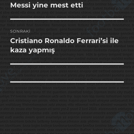
gezinmesi
Messi yine mest etti
Önceki
yazı:
SONRAKI
Cristiano Ronaldo Ferrari’si ile
Sonraki
yazı:
kaza yapmış