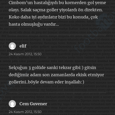
Cimbom’un hastalığıydı bu kornerden gol yeme
olayı. Salak saçma goller yiyolardı ön direkten.
Koko daha iyi aydınlatır bizi bu konuda, çok
hasta olmuşluğu vardır…
elif
dedi
ki:
24 Kasım 2012, 15:50
Selçuğun 3 golüde sanki tekrar gibi:) gitsin
dediğimiz adam son zamanlarda ekisk etmiyor
gollerini..böyle devam eder inşallah:)
Cem Guvener
dedi
ki:
24 Kasım 2012, 15:50