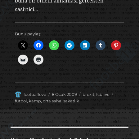
buna bir onlem almamasi gercekten
sasirtici…
Bunu paylaş:
Yazar
Yayın
Kategoriler
Etiketler
footballove
8 Ocak 2009
brexit
,
fcblive
tarihi
futbol
,
kamp
,
orta saha
,
sakatlik