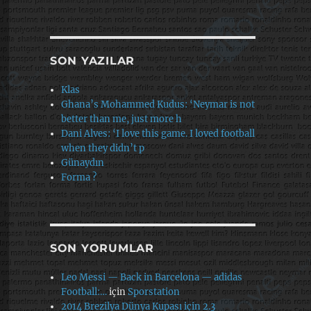
SON YAZILAR
Klas
Ghana’s Mohammed Kudus: ‘Neymar is not
better than me, just more h
Dani Alves: ‘I love this game. I loved football
when they didn’t p
Günaydın
Forma ?
SON YORUMLAR
Leo Messi — Back in Barcelona — adidas
Football:…
için
Sporstation
2014 Brezilya Dünya Kupası için 2.3