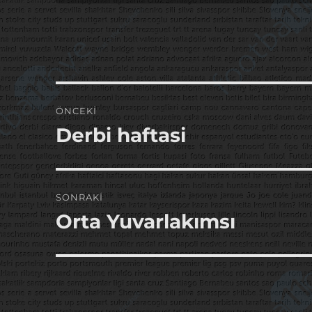
Yazı
ÖNCEKI
gezinmesi
Derbi haftasi
Önceki
yazı:
SONRAKI
Orta Yuvarlakımsı
Sonraki
yazı: