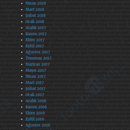
Nisan 2018
Mart 2018
Şubat 2018
Ocak 2018
Aralık 2017
Kasım 2017
Ekim 2017
Eylül 2017
Ağustos 2017
Temmuz 2017
Haziran 2017
Mayıs 2017
Nisan 2017
Mart 2017
Şubat 2017
Ocak 2017
Aralık 2016
Kasım 2016
Ekim 2016
Eylül 2016
Ağustos 2016