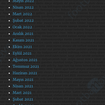
Mayıs 2022
Nisan 2022
Mart 2022
Şubat 2022
Ocak 2022
Aralık 2021
Kasım 2021
Ekim 2021
Eylül 2021
Ağustos 2021
Temmuz 2021
Haziran 2021
Mayıs 2021
Nisan 2021
Mart 2021
Şubat 2021