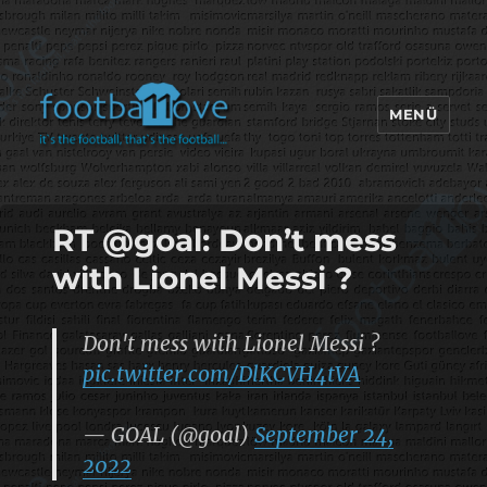
MENÜ
footbaLLove
RT @goal: Don’t mess
with Lionel Messi ?
Don't mess with Lionel Messi ?
pic.twitter.com/DlKCVH4tVA
— GOAL (@goal)
September 24,
2022