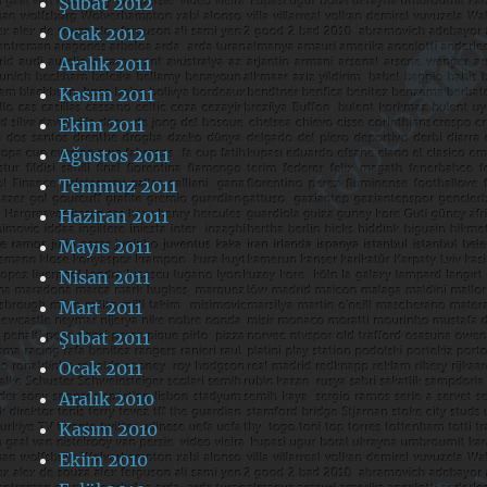
Şubat 2012
Ocak 2012
Aralık 2011
Kasım 2011
Ekim 2011
Ağustos 2011
Temmuz 2011
Haziran 2011
Mayıs 2011
Nisan 2011
Mart 2011
Şubat 2011
Ocak 2011
Aralık 2010
Kasım 2010
Ekim 2010