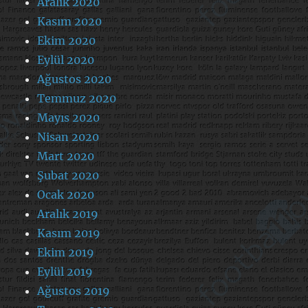
Aralık 2020
Kasım 2020
Ekim 2020
Eylül 2020
Ağustos 2020
Temmuz 2020
Mayıs 2020
Nisan 2020
Mart 2020
Şubat 2020
Ocak 2020
Aralık 2019
Kasım 2019
Ekim 2019
Eylül 2019
Ağustos 2019