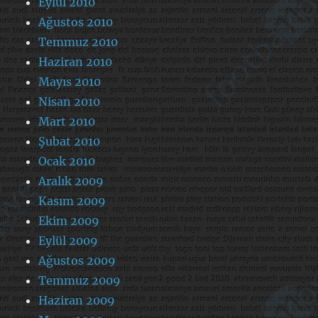
Eylül 2010
Ağustos 2010
Temmuz 2010
Haziran 2010
Mayıs 2010
Nisan 2010
Mart 2010
Şubat 2010
Ocak 2010
Aralık 2009
Kasım 2009
Ekim 2009
Eylül 2009
Ağustos 2009
Temmuz 2009
Haziran 2009