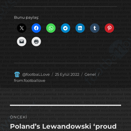
Bunu paylaş:
Yazar
Yayın
Kategoriler
Etiketler
@footbaLLove
25 Eylül 2022
Genel
tarihi
from:footballove
Yazı
ÖNCEKI
gezinmesi
Poland’s Lewandowski ‘proud
Önceki