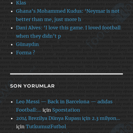
Klas
Ghana’s Mohammed Kudus: ‘Neymar is not
better than me, just more h
Dani Alves: ‘I love this game. I loved football
when they didn’t p
Günaydın
Forma ?
SON YORUMLAR
Leo Messi — Back in Barcelona — adidas
Football:…
için
Sporstation
2014 Brezilya Dünya Kupası için 2.3 milyon…
için
TutkumuzFutbol