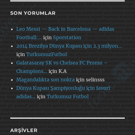
SON YORUMLAR
Leo Messi — Back in Barcelona — adidas
Football:…
için
Sporstation
2014 Brezilya Dünya Kupası için 2.3 milyon…
için
TutkumuzFutbol
Galatasaray SK vs Chelsea FC Promo –
Champions…
için
K.A
Magandalıkta son nokta
için
selinsss
Dünya Kupası Şampiyonluğu için favori
adidas…
için
Tutkumuz Futbol
ARŞIVLER