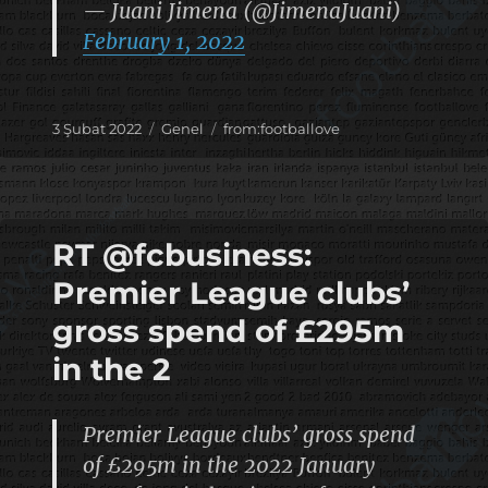
— Juani Jimena (@JimenaJuani)
February 1, 2022
Yayın
Kategoriler
Etiketler
3 Şubat 2022
Genel
from:footballove
tarihi
RT @fcbusiness:
Premier League clubs’
gross spend of £295m
in the 2
Premier League clubs’ gross spend
of £295m in the 2022 January