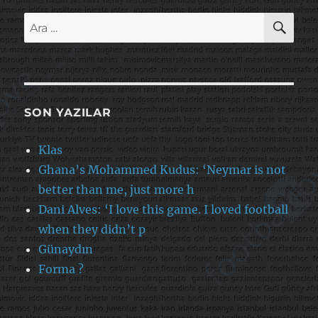
AR
Ara:
SON YAZILAR
Klas
Ghana’s Mohammed Kudus: ‘Neymar is not
better than me, just more h
Dani Alves: ‘I love this game. I loved football
when they didn’t p
Günaydın
Forma ?