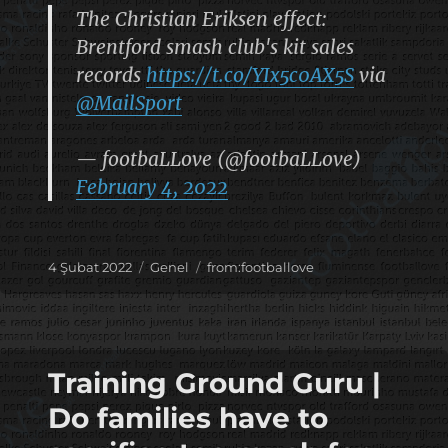
The Christian Eriksen effect:
Brentford smash club's kit sales
records
https://t.co/YIx5c0AX5S
via
@MailSport
— footbaLLove (@footbaLLove)
February 4, 2022
Yayın
Kategoriler
Etiketler
4 Şubat 2022
Genel
from:footballove
tarihi
Training Ground Guru |
Do families have to