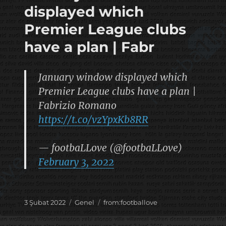
displayed which
Premier League clubs
have a plan | Fabr
January window displayed which
Premier League clubs have a plan |
Fabrizio Romano
https://t.co/vzYpxKb8RR
— footbaLLove (@footbaLLove)
February 3, 2022
Yayın
Kategoriler
Etiketler
3 Şubat 2022
Genel
from:footballove
tarihi