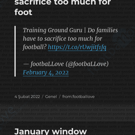
sacrifice too much for
foot
Training Ground Guru | Do families
have to sacrifice too much for
football?
https://t.co/rUwjitf1fq
— footbaLLove (@footbaLLove)
February 4, 2022
Yayın
Kategoriler
Etiketler
4 Şubat 2022
Genel
from:footballove
tarihi
January window