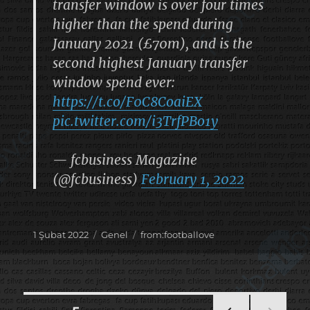
transfer window is over four times
higher than the spend during
January 2021 (£70m), and is the
second highest January transfer
window spend ever:
https://t.co/F0C8CoaiEX
pic.twitter.com/i3TrfPBo1y
— fcbusiness Magazine
(@fcbusiness)
February 1, 2022
Yayın
Kategoriler
Etiketler
1 Şubat 2022
Genel
from:footballove
tarihi