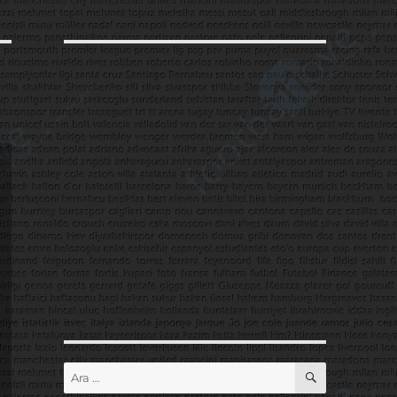
ARA
Ara: