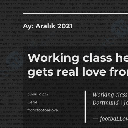
it's the football, that's the football…
footbaLLove
Ay:
Aralık 2021
Working class h
gets real love f
Working class
Yayın
3 Aralık 2021
tarihi
Dortmund | J
Kategoriler
Genel
Etiketler
from:footballove
— footbaLLo