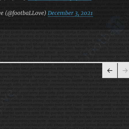
ve (@footbaLLove)
December 3, 2021
ÖNC
EKI
SAYF
A