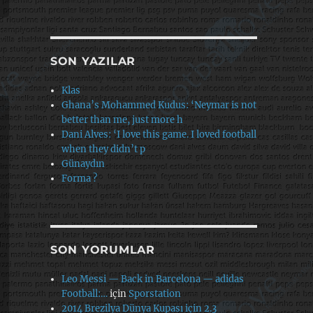
SON YAZILAR
Klas
Ghana’s Mohammed Kudus: ‘Neymar is not
better than me, just more h
Dani Alves: ‘I love this game. I loved football
when they didn’t p
Günaydın
Forma ?
SON YORUMLAR
Leo Messi — Back in Barcelona — adidas
Football:…
için
Sporstation
2014 Brezilya Dünya Kupası için 2.3