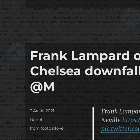
Frank Lampard o
Chelsea downfall 
@M
Frank Lampard
Yayın
3 Aralık 2021
tarihi
Neville
https
Kategoriler
Genel
pic.twitter.
Etiketler
from:footballove