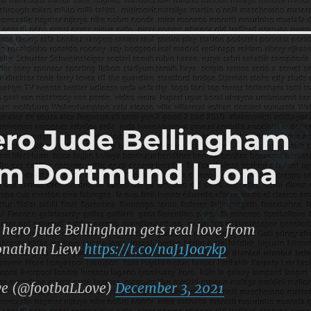
ero Jude Bellingham
rom Dortmund | Jona
 hero Jude Bellingham gets real love from
onathan Liew
https://t.co/naJ1Joa7kp
ve (@footbaLLove)
December 3, 2021