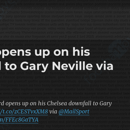
pens up on his
to Gary Neville via
 opens up on his Chelsea downfall to Gary
://t.co/zCESTvxXM8
via
@MailSport
com/FFEc8GaTYA