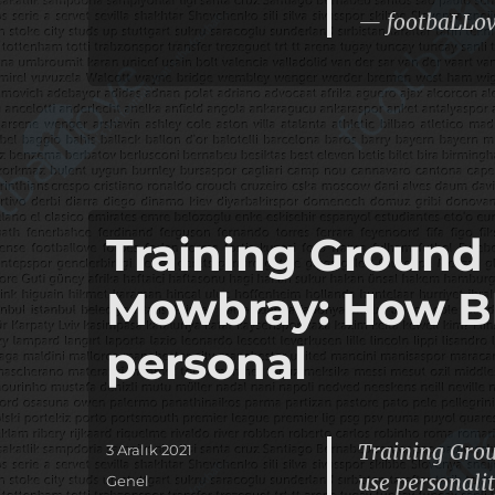
— footbaLLo
Training Ground 
Mowbray: How Bl
personal
Training Gro
Yayın
3 Aralık 2021
tarihi
use personalit
Kategoriler
Genel