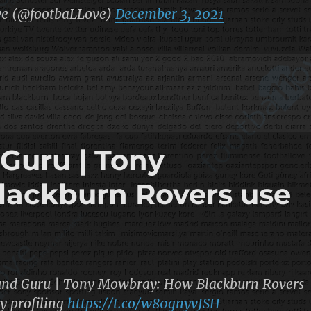
ve (@footbaLLove)
December 3, 2021
Guru | Tony
ackburn Rovers use
und Guru | Tony Mowbray: How Blackburn Rovers
y profiling
https://t.co/w80gnyvJSH