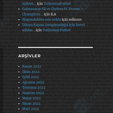
milyon…
için
TutkumuzFutbol
Galatasaray SK vs Chelsea FC Promo –
Champions…
için
K.A
Magandalıkta son nokta
için
selinsss
Dünya Kupası Şampiyonluğu için favori
adidas…
için
Tutkumuz Futbol
ARŞIVLER
Kasım 2022
Ekim 2022
Eylül 2022
Ağustos 2022
Temmuz 2022
Haziran 2022
Mayıs 2022
Nisan 2022
Mart 2022