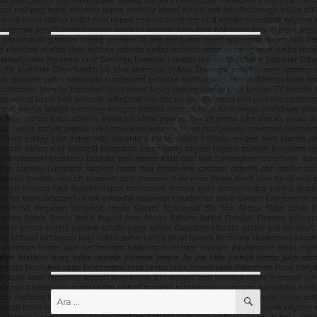
ARA
Ara: