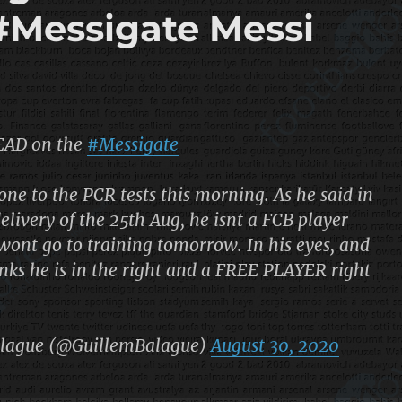
Messigate Messi
EAD on the
#Messigate
ne to the PCR tests this morning. As he said in
elivery of the 25th Aug, he isnt a FCB player
ont go to training tomorrow. In his eyes, and
inks he is in the right and a FREE PLAYER right
lague (@GuillemBalague)
August 30, 2020