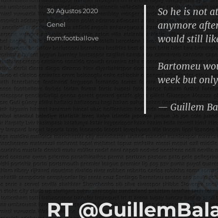
So he is not a
Yayın
30 Ağustos 2020
tarihi
anymore after 
Kategoriler
Genel
would still li
Etiketler
from:footballove
Bartomeu woul
week but only
— Guillem Ba
RT @GuillemBala