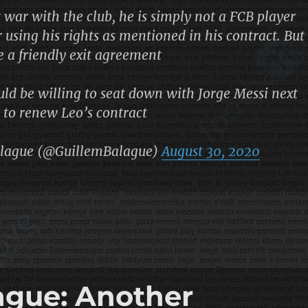
t war with the club, he is simply not a FCB player
using his rights as mentioned in his contract. But
ke a friendly exit agreement
d be willing to seat down with Jorge Messi next
 to renew Leo’s contract
lague (@GuillemBalague)
August 30, 2020
gue: Another