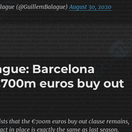
lague (@GuillemBalague)
August 30, 2020
gue: Barcelona
 €700m euros buy out
ists that the €700m euros buy out clause remains,
act in place is exactly the same as last season.