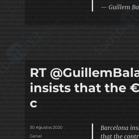
— Guillem Ba
RT @GuillemBala
insists that the
c
Barcelona ins
Yayın
30 Ağustos 2020
tarihi
that the contr
Kategoriler
Genel