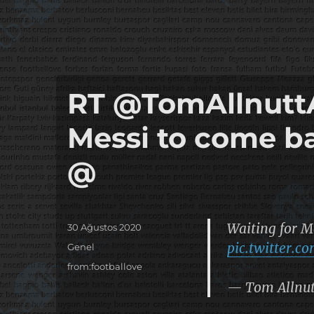
RT @TomAllnuttA
Messi to come 
@
Waiting for M
Yayın
30 Ağustos 2020
tarihi
pic.twitter.
Kategoriler
Genel
Etiketler
from:footballove
— Tom Allnu