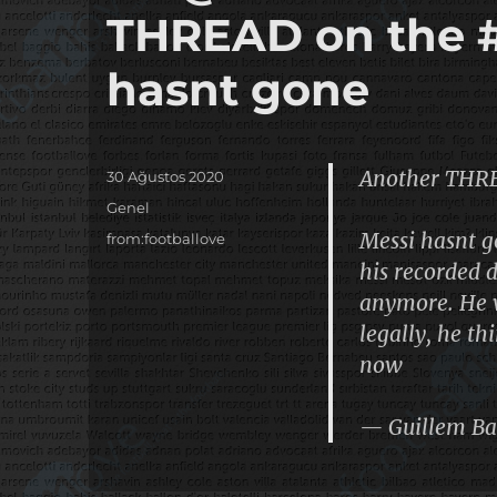
THREAD on the #
hasnt gone
Another THR
Yayın
30 Ağustos 2020
tarihi
Kategoriler
Genel
Messi hasnt go
Etiketler
from:footballove
his recorded d
anymore. He w
legally, he th
now
— Guillem Ba