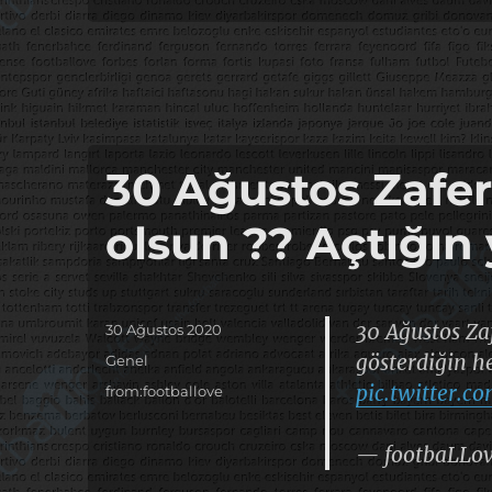
30 Ağustos Zafe
olsun ?? Açtığın 
30 Ağustos Za
Yayın
30 Ağustos 2020
tarihi
gösterdiğin h
Kategoriler
Genel
pic.twitter.
Etiketler
from:footballove
— footbaLLov