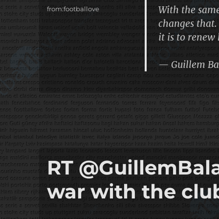
With the same
Etiketler
from:footballove
changes that. 
it is to renew
— Guillem Ba
RT @GuillemBalag
war with the club