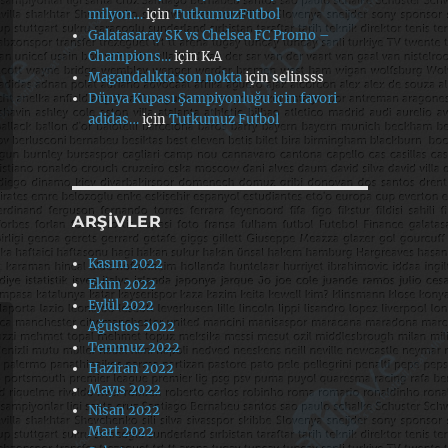
milyon…
için
TutkumuzFutbol
Galatasaray SK vs Chelsea FC Promo –
Champions…
için
K.A
Magandalıkta son nokta
için
selinsss
Dünya Kupası Şampiyonluğu için favori
adidas…
için
Tutkumuz Futbol
ARŞIVLER
Kasım 2022
Ekim 2022
Eylül 2022
Ağustos 2022
Temmuz 2022
Haziran 2022
Mayıs 2022
Nisan 2022
Mart 2022