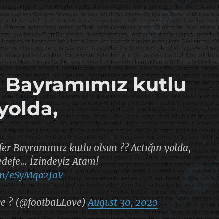
r Bayramımız kutlu
yolda,
fer Bayramımız kutlu olsun ?? Açtığın yolda,
edefe… İzindeyiz Atam!
com/eSyMqa2JaV
e ? (@footbaLLove)
August 30, 2020