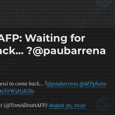
FP: Waiting for
back… ?@paubarrena
essi to come back… ?
@paubarrena
@AFPphoto
com/UrW5H3IC8a
tt (@TomAllnuttAFP)
August 30, 2020