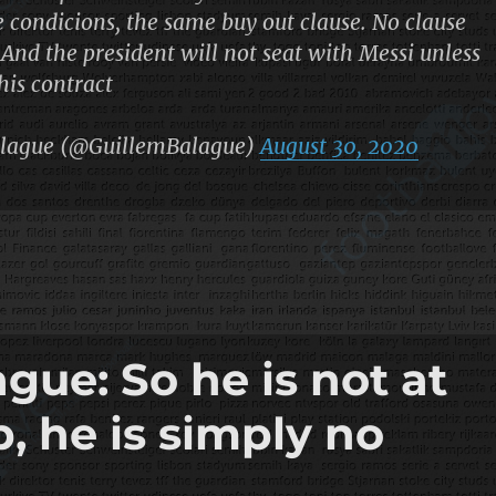
 condicions, the same buy out clause. No clause
And the president will not seat with Messi unless
 his contract
lague (@GuillemBalague)
August 30, 2020
ue: So he is not at
, he is simply no