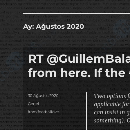
it's the football, that's the football…
footbaLLove
Ay:
Ağustos 2020
RT @GuillemBala
from here. If th
Two options f
Yayın
30 Ağustos 2020
tarihi
applicable fo
Kategoriler
Genel
can insist in 
Etiketler
from:footballove
something). 