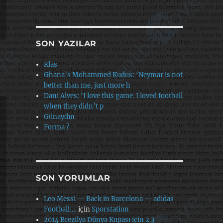
SON YAZILAR
Klas
Ghana’s Mohammed Kudus: ‘Neymar is not
better than me, just more h
Dani Alves: ‘I love this game. I loved football
when they didn’t p
Günaydın
Forma ?
SON YORUMLAR
Leo Messi — Back in Barcelona — adidas
Football:…
için
Sporstation
2014 Brezilya Dünya Kupası için 2.3