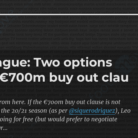
gue: Two options
e €700m buy out clau
rom here. If the €700m buy out clause is not
r the 20/21 season (as per
@siquerodriguez
), Leo
going for free (but would prefer to negotiate
Or…