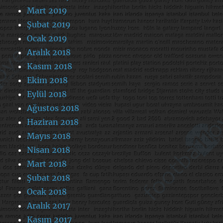
Mart 2019
Şubat 2019
Ocak 2019
Aralık 2018
Kasım 2018
Ekim 2018
Eylül 2018
Ağustos 2018
Haziran 2018
Mayıs 2018
Nisan 2018
Mart 2018
Şubat 2018
Ocak 2018
Aralık 2017
Kasım 2017