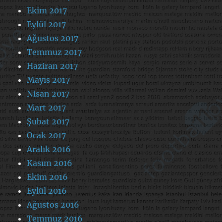
Ekim 2017
Eylül 2017
Ağustos 2017
Temmuz 2017
Haziran 2017
Mayıs 2017
Nisan 2017
Mart 2017
Şubat 2017
Ocak 2017
Aralık 2016
Kasım 2016
Ekim 2016
Eylül 2016
Ağustos 2016
Temmuz 2016