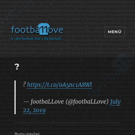
MENÜ
footbaLLove
?
?
https://t.co/oA5nc1A8Wl
— footbaLLove (@footbaLLove)
July
22, 2019
Bunu paylaş: