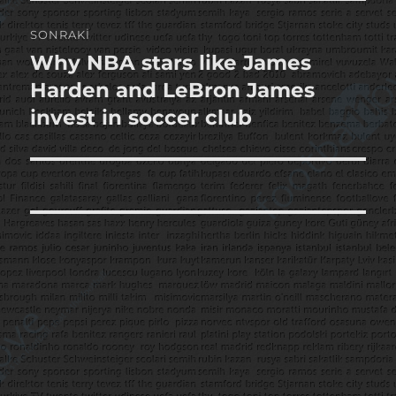
SONRAKI
Why NBA stars like James
Sonraki
yazı:
Harden and LeBron James
invest in soccer club