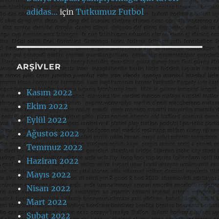
adidas…
için
Tutkumuz Futbol
ARŞIVLER
Kasım 2022
Ekim 2022
Eylül 2022
Ağustos 2022
Temmuz 2022
Haziran 2022
Mayıs 2022
Nisan 2022
Mart 2022
Şubat 2022