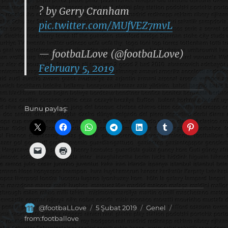
? by Gerry Cranham
pic.twitter.com/MUfVEZ7mvL
— footbaLLove (@footbaLLove)
February 5, 2019
Bunu paylaş:
Yazar
Yayın
Kategoriler
Etiketler
@footbaLLove
5 Şubat 2019
Genel
tarihi
from:footballove