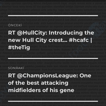
Yazı
ÖNCEKI
gezinmesi
RT @HullCity: Introducing the
Önceki
yazı:
new Hull City crest… #hcafc |
#theTig
SONRAKI
RT @ChampionsLeague: One
Sonraki
yazı:
of the best attacking
midfielders of his gene