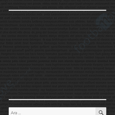
AR
Ara: