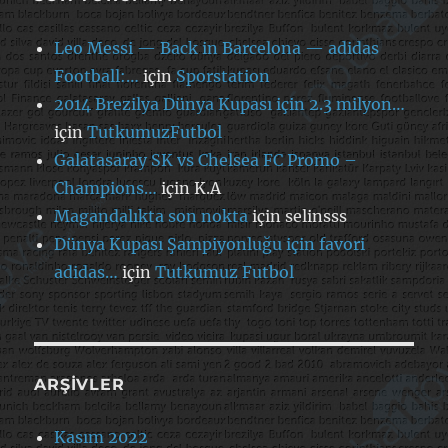
Leo Messi — Back in Barcelona — adidas
Football:…
için
Sporstation
2014 Brezilya Dünya Kupası için 2.3 milyon…
için
TutkumuzFutbol
Galatasaray SK vs Chelsea FC Promo –
Champions…
için
K.A
Magandalıkta son nokta
için
selinsss
Dünya Kupası Şampiyonluğu için favori
adidas…
için
Tutkumuz Futbol
ARŞIVLER
Kasım 2022