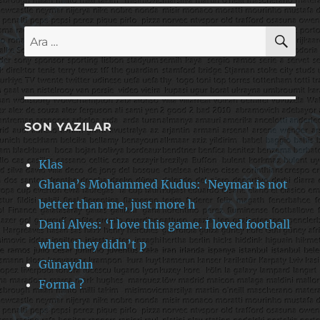
AR
Ara:
SON YAZILAR
Klas
Ghana’s Mohammed Kudus: ‘Neymar is not
better than me, just more h
Dani Alves: ‘I love this game. I loved football
when they didn’t p
Günaydın
Forma ?