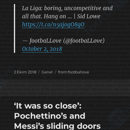
La Liga: boring, uncompetitive and
all that. Hang on … | Sid Lowe
https://t.co/n5ajogO8gO
— footbaLLove (@footbaLLove)
October 2, 2018
Yayın
Kategoriler
Etiketler
2 Ekim 2018
Genel
from:footballove
tarihi
‘It was so close’:
Pochettino’s and
Messi’s sliding doors