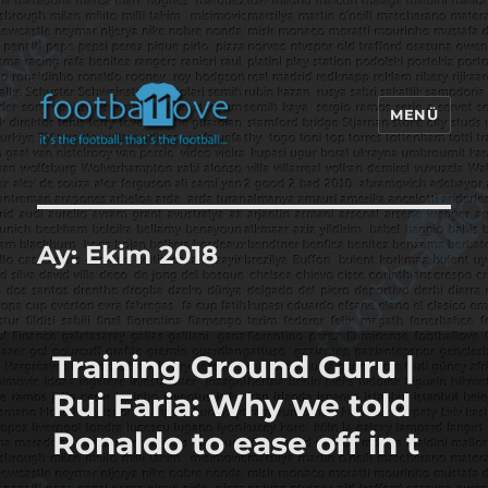
MENÜ
footbaLLove
Ay:
Ekim 2018
Training Ground Guru |
Rui Faria: Why we told
Ronaldo to ease off in t