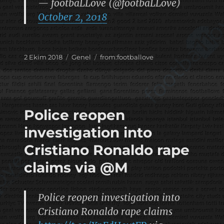
— footbaLLove (@footbaLLove)
October 2, 2018
Yayın
Kategoriler
Etiketler
2 Ekim 2018
Genel
from:footballove
tarihi
Police reopen
investigation into
Cristiano Ronaldo rape
claims via @M
Police reopen investigation into
Cristiano Ronaldo rape claims