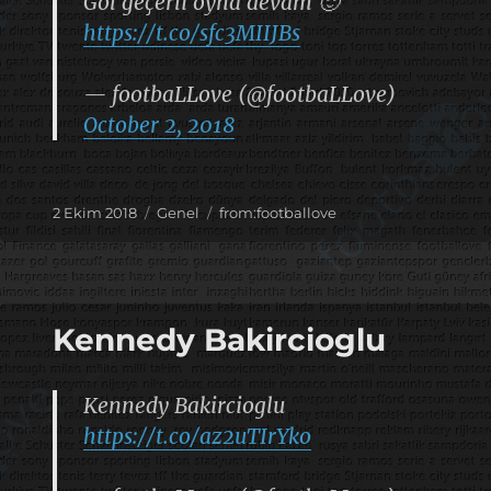
Gol geçerli oyna devam 🙂
https://t.co/sfc3MIIJBs
— footbaLLove (@footbaLLove)
October 2, 2018
Yayın
Kategoriler
Etiketler
2 Ekim 2018
Genel
from:footballove
tarihi
Kennedy Bakircioglu
Kennedy Bakircioglu
https://t.co/az2uTIrYko