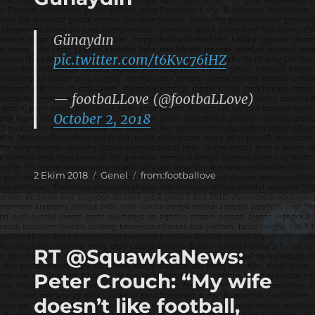
Günaydın
pic.twitter.com/t6Kvc76iHZ
— footbaLLove (@footbaLLove)
October 2, 2018
Yayın
Kategoriler
Etiketler
2 Ekim 2018
Genel
from:footballove
tarihi
RT @SquawkaNews:
Peter Crouch: “My wife
doesn’t like football,