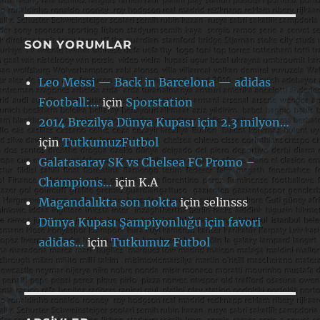
SON YORUMLAR
Leo Messi — Back in Barcelona — adidas
Football:…
için
Sporstation
2014 Brezilya Dünya Kupası için 2.3 milyon…
için
TutkumuzFutbol
Galatasaray SK vs Chelsea FC Promo –
Champions…
için
K.A
Magandalıkta son nokta
için
selinsss
Dünya Kupası Şampiyonluğu için favori
adidas…
için
Tutkumuz Futbol