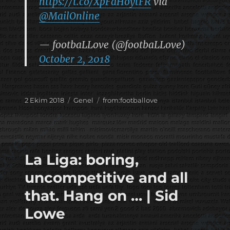
https://t.co/XpFdHoytFR
via
@MailOnline
— footbaLLove (@footbaLLove)
October 2, 2018
Yayın
Kategoriler
Etiketler
2 Ekim 2018
Genel
from:footballove
tarihi
La Liga: boring,
uncompetitive and all
that. Hang on … | Sid
Lowe