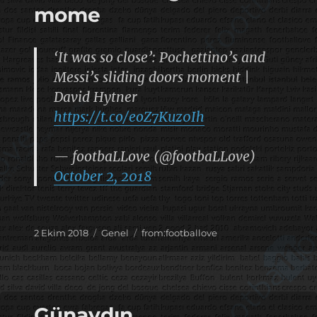
mome
‘It was so close’: Pochettino’s and
Messi’s sliding doors moment |
David Hytner
https://t.co/eoZ7Kuz0Ih
— footbaLLove (@footbaLLove)
October 2, 2018
Yayın
Kategoriler
Etiketler
2 Ekim 2018
Genel
from:footballove
tarihi
Günaydın