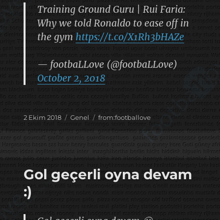
Training Ground Guru | Rui Faria:
Why we told Ronaldo to ease off in
the gym
https://t.co/X1Rh3bHAZe
— footbaLLove (@footbaLLove)
October 2, 2018
Yayın
Kategoriler
Etiketler
2 Ekim 2018
Genel
from:footballove
tarihi
Gol geçerli oyna devam
:)