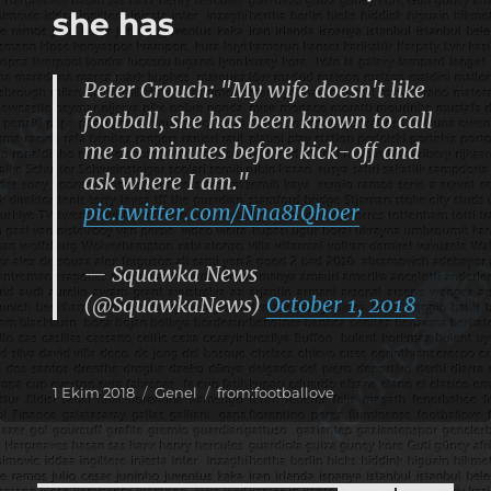
she has
Peter Crouch: "My wife doesn't like
football, she has been known to call
me 10 minutes before kick-off and
ask where I am."
pic.twitter.com/Nna8IQhoer
— Squawka News
(@SquawkaNews)
October 1, 2018
Yayın
Kategoriler
Etiketler
1 Ekim 2018
Genel
from:footballove
tarihi