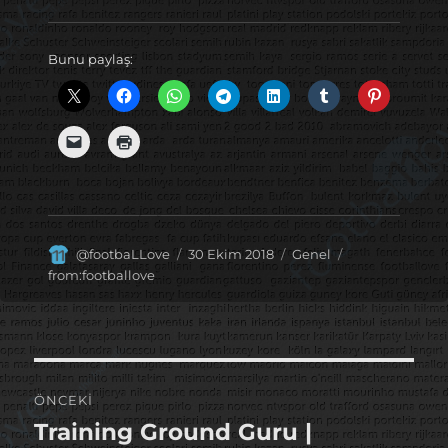
Bunu paylaş:
Yazar
Yayın
Kategoriler
Etiketler
@footbaLLove
30 Ekim 2018
Genel
tarihi
from:footballove
Yazı
ÖNCEKI
gezinmesi
Training Ground Guru |
Önceki