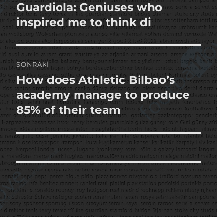
yazı:
Guardiola: Geniuses who
inspired me to think di
SONRAKI
How does Athletic Bilbao’s
Sonraki
yazı:
academy manage to produce
85% of their team