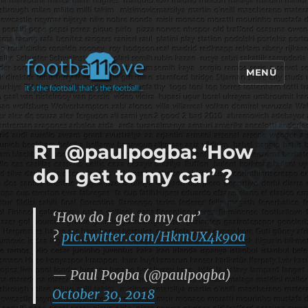
MENÜ
footbaLLove
RT @paulpogba: ‘How
do I get to my car’ ?
‘How do I get to my car’
?
pic.twitter.com/HkmUX4k9oa
— Paul Pogba (@paulpogba)
October 30, 2018