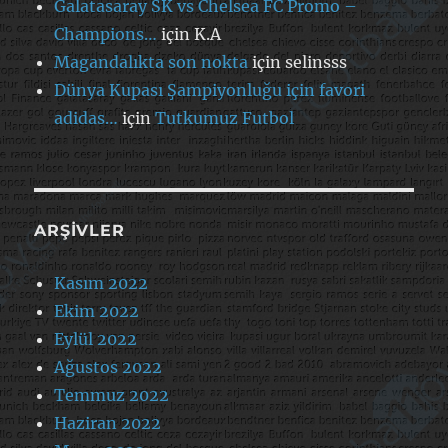
Galatasaray SK vs Chelsea FC Promo –
Champions…
için
K.A
Magandalıkta son nokta
için
selinsss
Dünya Kupası Şampiyonluğu için favori
adidas…
için
Tutkumuz Futbol
ARŞIVLER
Kasım 2022
Ekim 2022
Eylül 2022
Ağustos 2022
Temmuz 2022
Haziran 2022