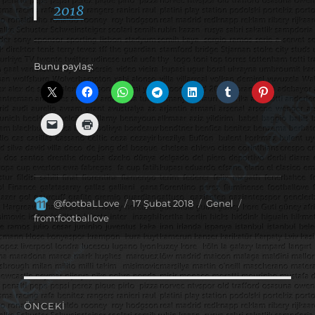
2018
Bunu paylaş:
Yazar
Yayın
Kategoriler
Etiketler
@footbaLLove
17 Şubat 2018
Genel
tarihi
from:footballove
Yazı
ÖNCEKI