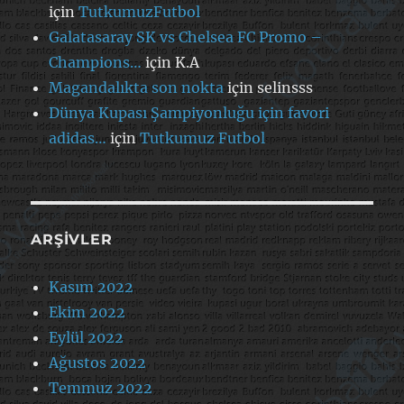
için
TutkumuzFutbol
Galatasaray SK vs Chelsea FC Promo –
Champions…
için
K.A
Magandalıkta son nokta
için
selinsss
Dünya Kupası Şampiyonluğu için favori
adidas…
için
Tutkumuz Futbol
ARŞIVLER
Kasım 2022
Ekim 2022
Eylül 2022
Ağustos 2022
Temmuz 2022