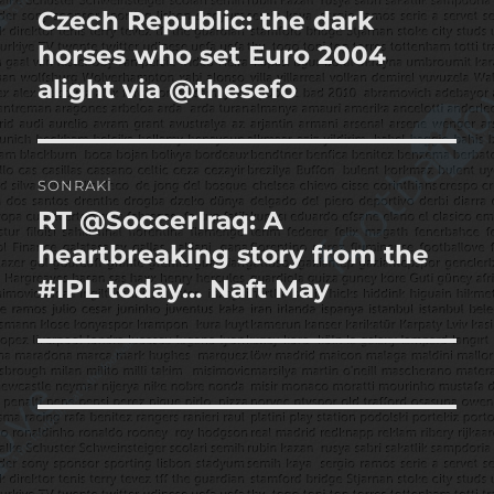
gezinmesi
Czech Republic: the dark
Önceki
yazı:
horses who set Euro 2004
alight via @thesefo
SONRAKI
RT @SoccerIraq: A
Sonraki
yazı:
heartbreaking story from the
#IPL today… Naft May