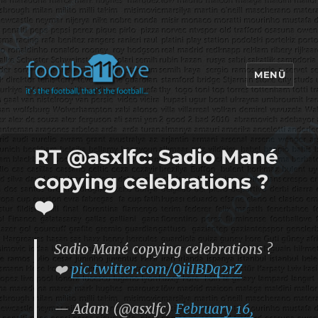
MENÜ
footbaLLove
RT @asxlfc: Sadio Mané
copying celebrations ?
❤️
Sadio Mané copying celebrations ?
❤️
pic.twitter.com/QiiIBDq2rZ
— Adam (@asxlfc)
February 16,