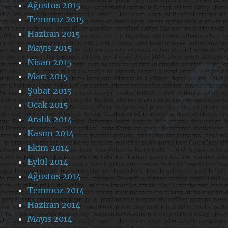
Ağustos 2015
Temmuz 2015
Haziran 2015
Mayıs 2015
Nisan 2015
Mart 2015
Şubat 2015
Ocak 2015
Aralık 2014
Kasım 2014
Ekim 2014
Eylül 2014
Ağustos 2014
Temmuz 2014
Haziran 2014
Mayıs 2014