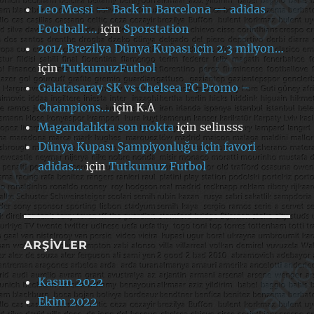
Leo Messi — Back in Barcelona — adidas
Football:…
için
Sporstation
2014 Brezilya Dünya Kupası için 2.3 milyon…
için
TutkumuzFutbol
Galatasaray SK vs Chelsea FC Promo –
Champions…
için
K.A
Magandalıkta son nokta
için
selinsss
Dünya Kupası Şampiyonluğu için favori
adidas…
için
Tutkumuz Futbol
ARŞIVLER
Kasım 2022
Ekim 2022