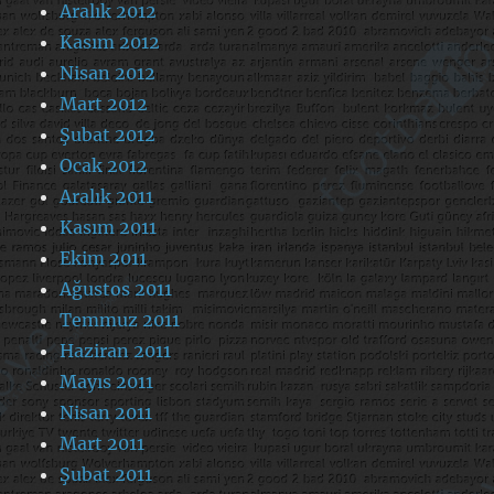
Aralık 2012
Kasım 2012
Nisan 2012
Mart 2012
Şubat 2012
Ocak 2012
Aralık 2011
Kasım 2011
Ekim 2011
Ağustos 2011
Temmuz 2011
Haziran 2011
Mayıs 2011
Nisan 2011
Mart 2011
Şubat 2011