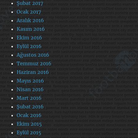
Şubat 2017
Ocak 2017
Aralık 2016
Kasım 2016
Ekim 2016
Eylül 2016
Ağustos 2016
Temmuz 2016
Haziran 2016
Mayıs 2016
Nisan 2016
Mart 2016
Şubat 2016
Ocak 2016
Ekim 2015
Eylül 2015