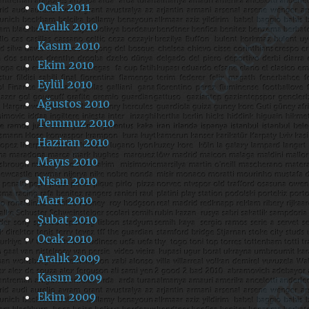
Ocak 2011
Aralık 2010
Kasım 2010
Ekim 2010
Eylül 2010
Ağustos 2010
Temmuz 2010
Haziran 2010
Mayıs 2010
Nisan 2010
Mart 2010
Şubat 2010
Ocak 2010
Aralık 2009
Kasım 2009
Ekim 2009