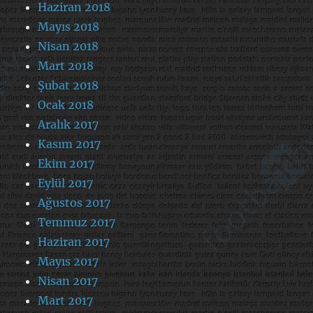
Haziran 2018
Mayıs 2018
Nisan 2018
Mart 2018
Şubat 2018
Ocak 2018
Aralık 2017
Kasım 2017
Ekim 2017
Eylül 2017
Ağustos 2017
Temmuz 2017
Haziran 2017
Mayıs 2017
Nisan 2017
Mart 2017