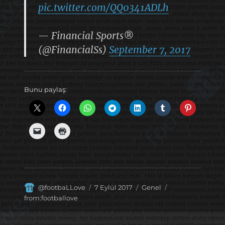
pic.twitter.com/QQ0341ADLh
— Financial Sports®
(@FinancialSs)
September 7, 2017
Bunu paylaş:
Yazar
Yayın
Kategoriler
Etiketler
@footbaLLove
7 Eylül 2017
Genel
tarihi
from:footballove