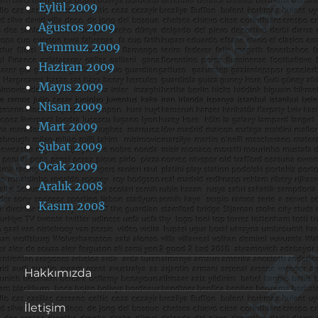
Eylül 2009
Ağustos 2009
Temmuz 2009
Haziran 2009
Mayıs 2009
Nisan 2009
Mart 2009
Şubat 2009
Ocak 2009
Aralık 2008
Kasım 2008
Hakkımızda
İletişim