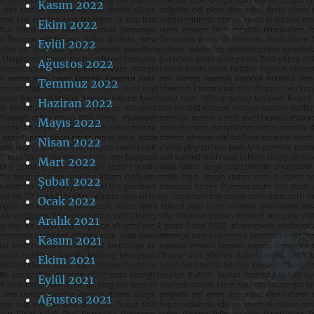
Kasım 2022
Ekim 2022
Eylül 2022
Ağustos 2022
Temmuz 2022
Haziran 2022
Mayıs 2022
Nisan 2022
Mart 2022
Şubat 2022
Ocak 2022
Aralık 2021
Kasım 2021
Ekim 2021
Eylül 2021
Ağustos 2021