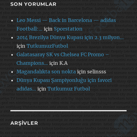
SON YORUMLAR
Leo Messi — Back in Barcelona — adidas
Football:…
için
Sporstation
2014 Brezilya Dünya Kupası için 2.3 milyon…
için
TutkumuzFutbol
Galatasaray SK vs Chelsea FC Promo –
Champions…
için
K.A
Magandalıkta son nokta
için
selinsss
Dünya Kupası Şampiyonluğu için favori
adidas…
için
Tutkumuz Futbol
ARŞIVLER