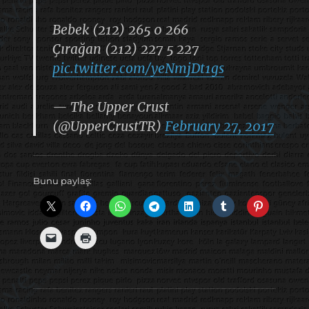
Bebek (212) 265 0 266
Çırağan (212) 227 5 227
pic.twitter.com/yeNmjDt1gs
— The Upper Crust
(@UpperCrustTR)
February 27, 2017
Bunu paylaş: