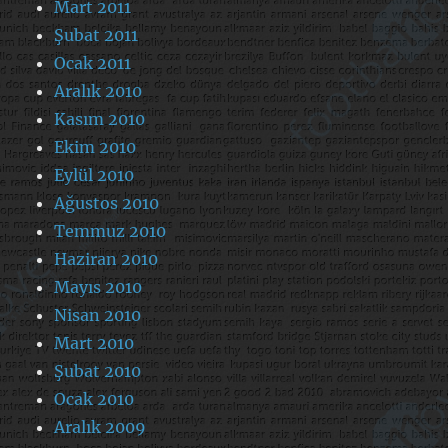
Mart 2011
Şubat 2011
Ocak 2011
Aralık 2010
Kasım 2010
Ekim 2010
Eylül 2010
Ağustos 2010
Temmuz 2010
Haziran 2010
Mayıs 2010
Nisan 2010
Mart 2010
Şubat 2010
Ocak 2010
Aralık 2009