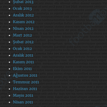
Şubat 2013
Ocak 2013
Aralık 2012
Kasım 2012
Nisan 2012
Mart 2012
Şubat 2012
Ocak 2012
Aralık 2011
Kasım 2011
Ekim 2011
Ağustos 2011
Temmuz 2011
Haziran 2011
Mayıs 2011
Nisan 2011