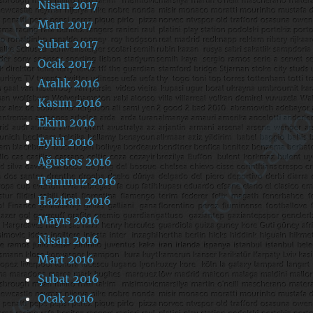
Nisan 2017
Mart 2017
Şubat 2017
Ocak 2017
Aralık 2016
Kasım 2016
Ekim 2016
Eylül 2016
Ağustos 2016
Temmuz 2016
Haziran 2016
Mayıs 2016
Nisan 2016
Mart 2016
Şubat 2016
Ocak 2016